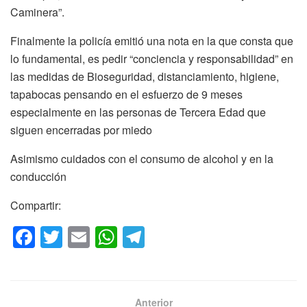
Caminera”.
Finalmente la policía emitió una nota en la que consta que
lo fundamental, es pedir “conciencia y responsabilidad” en
las medidas de Bioseguridad, distanciamiento, higiene,
tapabocas pensando en el esfuerzo de 9 meses
especialmente en las personas de Tercera Edad que
siguen encerradas por miedo
Asimismo cuidados con el consumo de alcohol y en la
conducción
Compartir:
F
T
E
W
T
a
wi
m
h
el
c
tt
ail
at
e
e
er
s
gr
Anterior