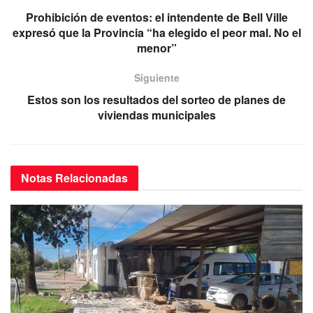
b
A
a
Prohibición de eventos: el intendente de Bell Ville
o
p
m
expresó que la Provincia “ha elegido el peor mal. No el
menor”
o
p
k
Siguiente
Estos son los resultados del sorteo de planes de
viviendas municipales
Notas
Relacionadas