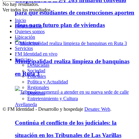
Cooperativa a IPET 263 firmaron convenio
No hay resultados.
Ver todos los ressultados
para que estudiantes de construcciones aporten
Inicio
ideas para futuro plan de viviendas
Programación
Quienes somos
Ubicación
Contáctenos
Servicios
FM Identidad en vivo
Noticias
Municipalidad realiza limpieza de banquinas
Destacadas
Sociedad
en Ruta 3
Policiales
Política y Actualidad
Regionales
Deportes
Entretenimiento y Cultura
© FM Identidad - Desarrollo y hospedaje
Desatec Web
.
Continúa el conflicto de los judiciales: la
situación en los Tribunales de Las Varillas