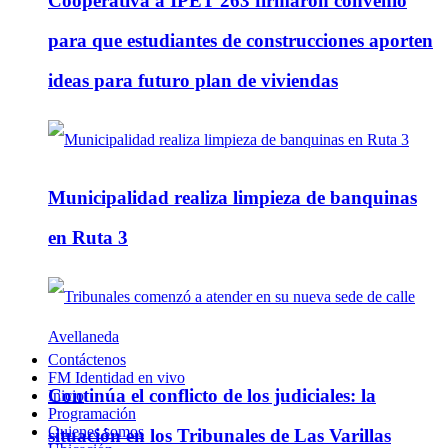
Cooperativa a IPET 263 firmaron convenio
para que estudiantes de construcciones aporten
ideas para futuro plan de viviendas
Municipalidad realiza limpieza de banquinas
en Ruta 3
Contáctenos
FM Identidad en vivo
Continúa el conflicto de los judiciales: la
Inicio
Programación
Quienes somos
situación en los Tribunales de Las Varillas