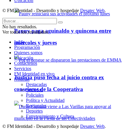
Ubicación
© FM Identidad - Desarrollo y hospedaje
Desatec Web
.
No hay resultados.
Pauny paga aguinaldo y quincena entre
Ver todos los ressultados
Inicio
miércoles y jueves
Programación
Quienes somos
Ubicación
Contáctenos
Servicios
FM Identidad en vivo
Justicia puso fecha al juicio contra ex
Noticias
Destacadas
consejeros de la Cooperativa
Sociedad
Policiales
Política y Actualidad
Regionales
Deportes
Entretenimiento y Cultura
© FM Identidad - Desarrollo y hospedaje
Desatec Web
.