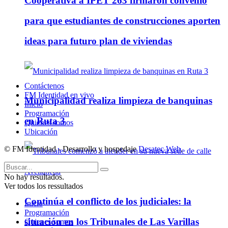
Cooperativa a IPET 263 firmaron convenio
para que estudiantes de construcciones aporten
ideas para futuro plan de viviendas
Contáctenos
FM Identidad en vivo
Municipalidad realiza limpieza de banquinas
Inicio
Programación
en Ruta 3
Quienes somos
Ubicación
© FM Identidad - Desarrollo y hospedaje
Desatec Web
.
No hay resultados.
Ver todos los ressultados
Continúa el conflicto de los judiciales: la
Inicio
Programación
situación en los Tribunales de Las Varillas
Quienes somos