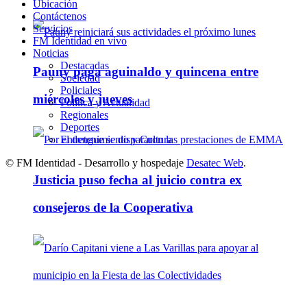
Ubicación
Contáctenos
Servicios
FM Identidad en vivo
Noticias
Destacadas
Pauny paga aguinaldo y quincena entre
Sociedad
Policiales
miércoles y jueves
Política y Actualidad
Regionales
Deportes
Entretenimiento y Cultura
© FM Identidad - Desarrollo y hospedaje
Desatec Web
.
Justicia puso fecha al juicio contra ex
consejeros de la Cooperativa