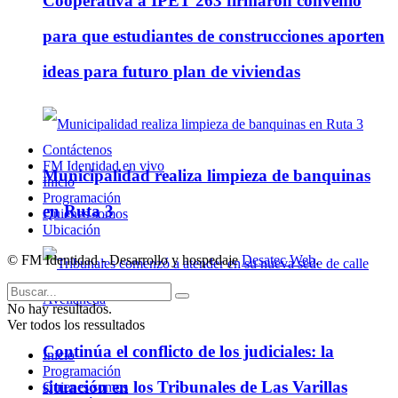
Cooperativa a IPET 263 firmaron convenio
para que estudiantes de construcciones aporten
ideas para futuro plan de viviendas
Contáctenos
FM Identidad en vivo
Municipalidad realiza limpieza de banquinas
Inicio
Programación
en Ruta 3
Quienes somos
Ubicación
© FM Identidad - Desarrollo y hospedaje
Desatec Web
.
No hay resultados.
Ver todos los ressultados
Continúa el conflicto de los judiciales: la
Inicio
Programación
situación en los Tribunales de Las Varillas
Quienes somos