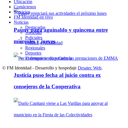
Ubicación
Contáctenos
Servicios
FM Identidad en vivo
Noticias
Destacadas
Pauny paga aguinaldo y quincena entre
Sociedad
Policiales
miércoles y jueves
Política y Actualidad
Regionales
Deportes
Entretenimiento y Cultura
© FM Identidad - Desarrollo y hospedaje
Desatec Web
.
Justicia puso fecha al juicio contra ex
consejeros de la Cooperativa