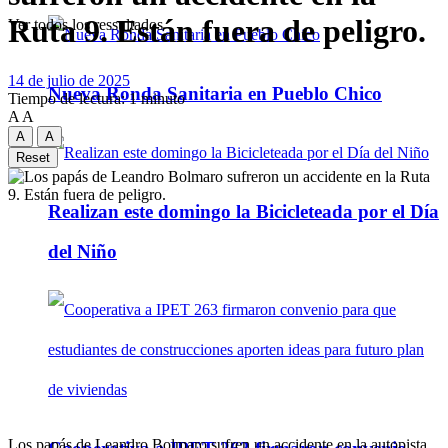
Ruta 9. Están fuera de peligro.
Ver todos los ressultados
14 de julio de 2025
Nueva Ronda Sanitaria en Pueblo Chico
Tiempo de lectura: 1 minuto
A
A
A
A
Reset
Realizan este domingo la Bicicleteada por el Día
del Niño
Los papás de Leandro Bolmaro sufren un accidente en la autopista