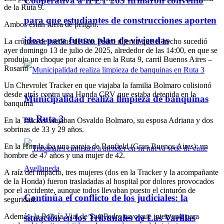
Cooperativa a IPET 263 firmaron convenio
de la Ruta 9.
para que estudiantes de construcciones aporten
Ambos están fuera de peligro.
ideas para futuro plan de viviendas
La crónica de medios de San Pedro dijeron que el hecho sucedió
ayer domingo 13 de julio de 2025, alrededor de las 14:00, en que se
produjo un choque por alcance en la Ruta 9, carril Buenos Aires –
Rosario
Un Chevrolet Tracker en que viajaba la familia Bolmaro colisionó
desde atrás contra una Honda CRV que estaba detenida en la
Municipalidad realiza limpieza de banquinas
banquina
en Ruta 3
En la Tracker viajaban Osvaldo Bolmaro, su esposa Adriana y dos
sobrinas de 33 y 29 años.
En la Honda iba una pareja de Banfield (Gran Buenos Aires): un
hombre de 47 años y una mujer de 42.
A raíz del impacto, tres mujeres (dos en la Tracker y la acompañante
de la Honda) fueron trasladadas al hospital por dolores provocados
por el accidente, aunque todos llevaban puesto el cinturón de
Continúa el conflicto de los judiciales: la
seguridad.
Además, la Policía Vial de San Pedro tuvo que intervenir para
situación en los Tribunales de Las Varillas