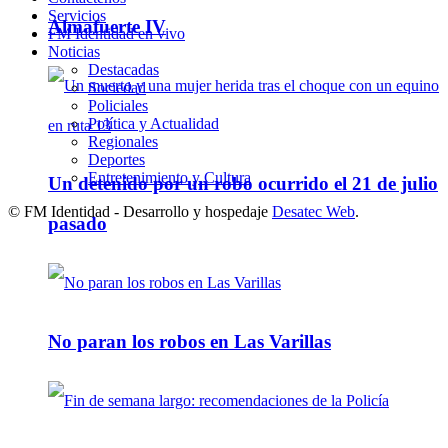
Servicios
Almafuerte IV
FM Identidad en vivo
Noticias
Destacadas
Sociedad
Policiales
Política y Actualidad
Regionales
Deportes
Entretenimiento y Cultura
Un detenido por un robo ocurrido el 21 de julio
© FM Identidad - Desarrollo y hospedaje
Desatec Web
.
pasado
No paran los robos en Las Varillas