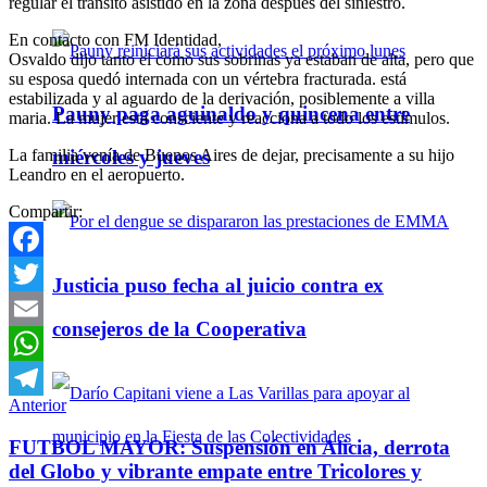
regular el tránsito asistido en la zona después del siniestro.
En contacto con FM Identidad,
Osvaldo dijo tanto el como sus sobrinas ya estaban de alta, pero que
su esposa quedó internada con un vértebra fracturada. está
estabilizada y al aguardo de la derivación, posiblemente a villa
Pauny paga aguinaldo y quincena entre
maria. La mujer está consciente y reacciona a todo los estímulos.
La familia venía de Buenos Aires de dejar, precisamente a su hijo
miércoles y jueves
Leandro en el aeropuerto.
Compartir:
Facebook
Justicia puso fecha al juicio contra ex
Twitter
consejeros de la Cooperativa
Email
WhatsApp
Anterior
Telegram
FUTBOL MAYOR: Suspensión en Alicia, derrota
del Globo y vibrante empate entre Tricolores y