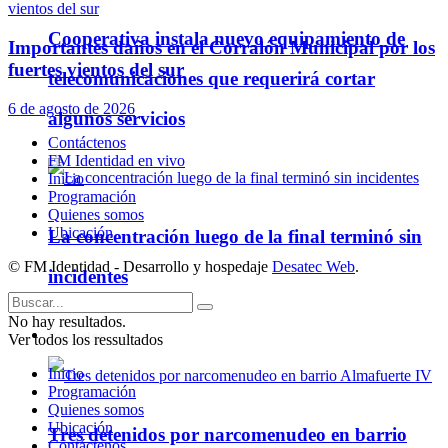
Cooperativa instala nuevo equipamiento de
Importantes daños en el Corralón Municipal por los
fuertes vientos del sur
telecomunicaciones que requerirá cortar
6 de agosto de 2026
algunos servicios
Contáctenos
FM Identidad en vivo
Inicio
Programación
Quienes somos
Ubicación
La concentración luego de la final terminó sin
© FM Identidad - Desarrollo y hospedaje
Desatec Web
.
incidentes
No hay resultados.
Policiales
Ver todos los ressultados
Inicio
Programación
Quienes somos
Ubicación
Tres detenidos por narcomenudeo en barrio
Contáctenos