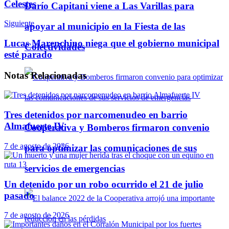
Celestes
Darío Capitani viene a Las Varillas para
Siguiente
apoyar al municipio en la Fiesta de las
Lucas Marenchino niega que el gobierno municipal
Colectividades
esté parado
Notas
Relacionadas
Tres detenidos por narcomenudeo en barrio
Almafuerte IV
Cooperativa y Bomberos firmaron convenio
7 de agosto de 2026
para optimizar las comunicaciones de sus
servicios de emergencias
Un detenido por un robo ocurrido el 21 de julio
pasado
7 de agosto de 2026