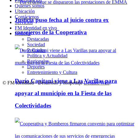
Programación
Quienes somos
Ubicación
Contáctenos
Justicia puso fecha al juicio contra ex
Servicios
FM Identidad en vivo
consejeros de la Cooperativa
Noticias
Destacadas
Sociedad
Policiales
Política y Actualidad
Regionales
Deportes
Entretenimiento y Cultura
Darío Capitani viene a Las Varillas para
© FM Identidad - Desarrollo y hospedaje
Desatec Web
.
apoyar al municipio en la Fiesta de las
Colectividades