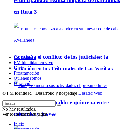
Municipalidad realiza limpieza de banquinas
en Ruta 3
Continúa el conflicto de los judiciales: la
Contáctenos
FM Identidad en vivo
Inicio
situación en los Tribunales de Las Varillas
Programación
Quienes somos
Ubicación
© FM Identidad - Desarrollo y hospedaje
Desatec Web
.
Pauny paga aguinaldo y quincena entre
No hay resultados.
miércoles y jueves
Ver todos los ressultados
Inicio