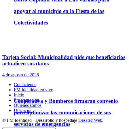
apoyar al municipio en la Fiesta de las
Colectividades
Tarjeta Social: Municipalidad pide que beneficiarios
actualicen sus datos
4 de agosto de 2026
Contáctenos
FM Identidad en vivo
Inicio
Programación
Cooperativa y Bomberos firmaron convenio
Quienes somos
Ubicación
para optimizar las comunicaciones de sus
© FM Identidad - Desarrollo y hospedaje
Desatec Web
.
servicios de emergencias