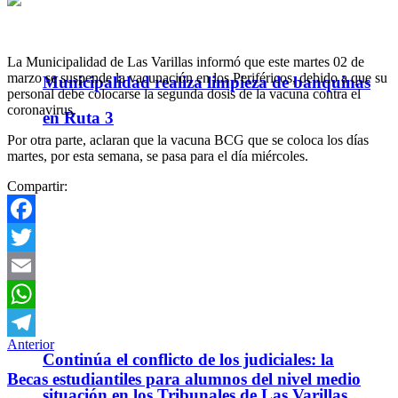
La Municipalidad de Las Varillas informó que este martes 02 de
marzo se suspende la vacunación en los Periféricos, debido a que su
Municipalidad realiza limpieza de banquinas
personal debe colocarse la segunda dosis de la vacuna contra el
coronavirus.
en Ruta 3
Por otra parte, aclaran que la vacuna BCG que se coloca los días
martes, por esta semana, se pasa para el día miércoles.
Compartir:
Facebook
Twitter
Email
WhatsApp
Anterior
Telegram
Continúa el conflicto de los judiciales: la
Becas estudiantiles para alumnos del nivel medio
situación en los Tribunales de Las Varillas