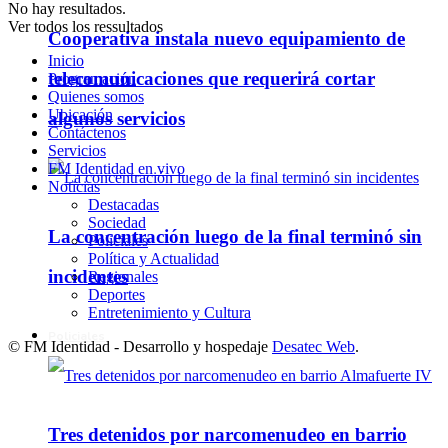
No hay resultados.
Ver todos los ressultados
Cooperativa instala nuevo equipamiento de
Inicio
telecomunicaciones que requerirá cortar
Programación
Quienes somos
Ubicación
algunos servicios
Contáctenos
Servicios
FM Identidad en vivo
Noticias
Destacadas
Sociedad
La concentración luego de la final terminó sin
Policiales
Política y Actualidad
incidentes
Regionales
Deportes
Entretenimiento y Cultura
Policiales
© FM Identidad - Desarrollo y hospedaje
Desatec Web
.
Tres detenidos por narcomenudeo en barrio