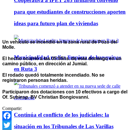
Cooperativa a IPET 263 firmaron convenio
para que estudiantes de construcciones aporten
ideas para futuro plan de viviendas
Un vehículo se incendió en la zona rural de Pozo del
Molle.
Municipalidad realiza limpieza de banquinas
El hecho ocurrió a las 05:55hs. de este domingo en un
camino público, en dirección al Jumial.
en Ruta 3
El rodado quedó totalmente incendiado. No se
registraron personas heridas.
Participaron dos dotaciones con 10 efectivos a cargo del
Of. Subinsp. BV Christian Bongiovanni.
Compartir:
Continúa el conflicto de los judiciales: la
Facebook
situación en los Tribunales de Las Varillas