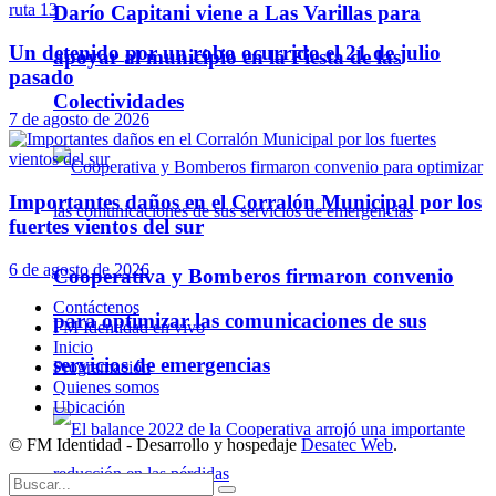
Darío Capitani viene a Las Varillas para
Un detenido por un robo ocurrido el 21 de julio
apoyar al municipio en la Fiesta de las
pasado
Colectividades
7 de agosto de 2026
Importantes daños en el Corralón Municipal por los
fuertes vientos del sur
6 de agosto de 2026
Cooperativa y Bomberos firmaron convenio
Contáctenos
para optimizar las comunicaciones de sus
FM Identidad en vivo
Inicio
servicios de emergencias
Programación
Quienes somos
Ubicación
© FM Identidad - Desarrollo y hospedaje
Desatec Web
.