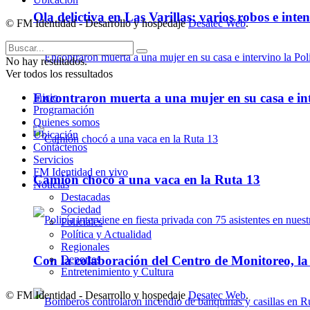
Ola delictiva en Las Varillas: varios robos e inte
© FM Identidad - Desarrollo y hospedaje
Desatec Web
.
No hay resultados.
Ver todos los ressultados
Encontraron muerta a una mujer en su casa e inte
Inicio
Programación
Quienes somos
Ubicación
Contáctenos
Servicios
FM Identidad en vivo
Camión chocó a una vaca en la Ruta 13
Noticias
Destacadas
Sociedad
Policiales
Política y Actualidad
Regionales
Deportes
Con la colaboración del Centro de Monitoreo, l
Entretenimiento y Cultura
© FM Identidad - Desarrollo y hospedaje
Desatec Web
.