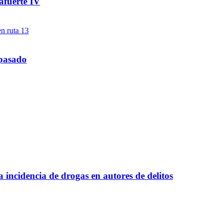
afuerte IV
 pasado
a incidencia de drogas en autores de delitos