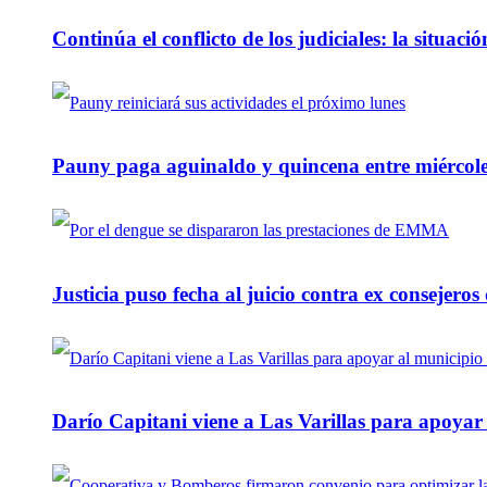
Continúa el conflicto de los judiciales: la situaci
Pauny paga aguinaldo y quincena entre miércole
Justicia puso fecha al juicio contra ex consejeros
Darío Capitani viene a Las Varillas para apoyar a