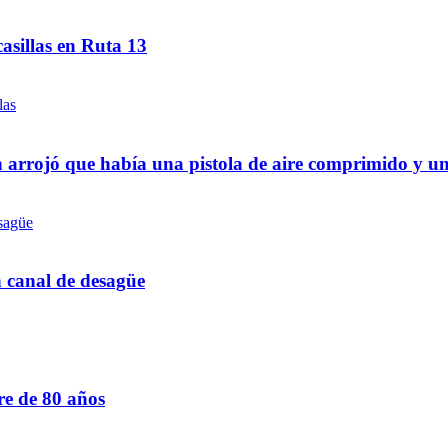
asillas en Ruta 13
 arrojó que había una pistola de aire comprimido y u
n canal de desagüe
re de 80 años