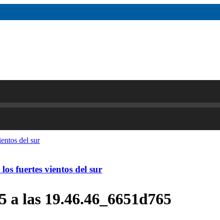
os fuertes vientos del sur
 a las 19.46.46_6651d765