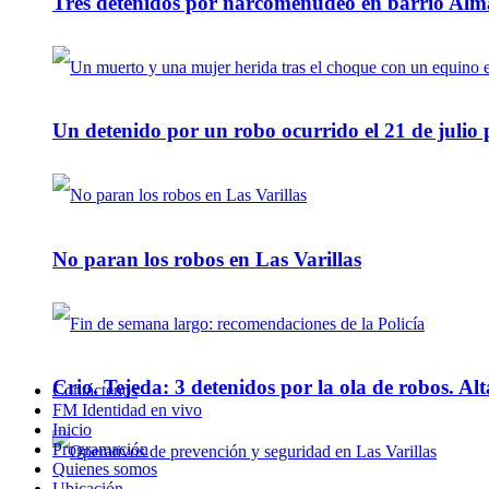
Tres detenidos por narcomenudeo en barrio Alm
Un detenido por un robo ocurrido el 21 de julio
No paran los robos en Las Varillas
Crio. Tejeda: 3 detenidos por la ola de robos. Alt
Contáctenos
FM Identidad en vivo
Inicio
Programación
Quienes somos
Ubicación