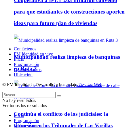
Cooperativa a IPET 263 firmaron convenio
para que estudiantes de construcciones aporten
ideas para futuro plan de viviendas
Contáctenos
FM Identidad en vivo
Municipalidad realiza limpieza de banquinas
Inicio
Programación
en Ruta 3
Quienes somos
Ubicación
© FM Identidad - Desarrollo y hospedaje
Desatec Web
.
No hay resultados.
Ver todos los ressultados
Continúa el conflicto de los judiciales: la
Inicio
Programación
situación en los Tribunales de Las Varillas
Quienes somos