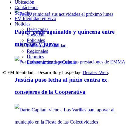
Ubicación
Contáctenos
Servicios
FM Identidad en vivo
Noticias
Destacadas
Pauny paga aguinaldo y quincena entre
Sociedad
Policiales
miércoles y jueves
Política y Actualidad
Regionales
Deportes
Entretenimiento y Cultura
© FM Identidad - Desarrollo y hospedaje
Desatec Web
.
Justicia puso fecha al juicio contra ex
consejeros de la Cooperativa