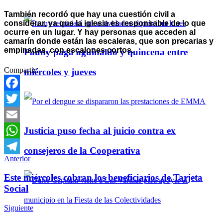
También recordó que hay una cuestión civil a
considerar, ya que la iglesia es responsable de lo que
ocurre en un lugar. Y hay personas que acceden al
camarín donde están las escaleras, que son precarias y
empinadas, con escalones cortos.
Pauny paga aguinaldo y quincena entre
Compartir:
miércoles y jueves
Facebook
Twitter
Justicia puso fecha al juicio contra ex
Email
WhatsApp
consejeros de la Cooperativa
Anterior
Telegram
Este miércoles cobran los beneficiarios de Tarjeta
Social
Siguiente