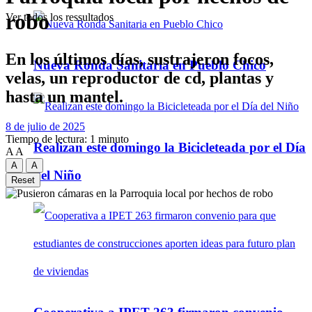
robo
Ver todos los ressultados
En los últimos días, sustrajeron focos,
Nueva Ronda Sanitaria en Pueblo Chico
velas, un reproductor de cd, plantas y
hasta un mantel.
8 de julio de 2025
Tiempo de lectura: 1 minuto
Realizan este domingo la Bicicleteada por el Día
A
A
A
A
del Niño
Reset