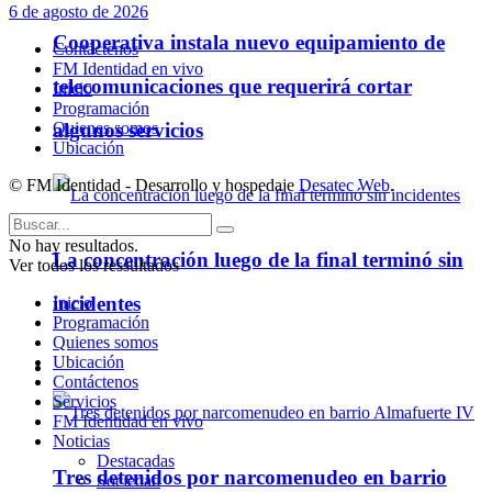
6 de agosto de 2026
Cooperativa instala nuevo equipamiento de
Contáctenos
FM Identidad en vivo
telecomunicaciones que requerirá cortar
Inicio
Programación
Quienes somos
algunos servicios
Ubicación
© FM Identidad - Desarrollo y hospedaje
Desatec Web
.
No hay resultados.
La concentración luego de la final terminó sin
Ver todos los ressultados
incidentes
Inicio
Programación
Quienes somos
Ubicación
Policiales
Contáctenos
Servicios
FM Identidad en vivo
Noticias
Destacadas
Tres detenidos por narcomenudeo en barrio
Sociedad