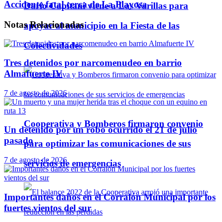
Accidente fatal cerca de La Playosa
Darío Capitani viene a Las Varillas para
Notas
Relacionadas
apoyar al municipio en la Fiesta de las
Colectividades
Tres detenidos por narcomenudeo en barrio
Almafuerte IV
7 de agosto de 2026
Cooperativa y Bomberos firmaron convenio
Un detenido por un robo ocurrido el 21 de julio
pasado
para optimizar las comunicaciones de sus
7 de agosto de 2026
servicios de emergencias
Importantes daños en el Corralón Municipal por los
fuertes vientos del sur