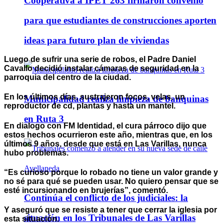
Cooperativa a IPET 263 firmaron convenio
para que estudiantes de construcciones aporten
ideas para futuro plan de viviendas
Luego de sufrir una serie de robos, el Padre Daniel
Cavallo decidió instalar cámaras de seguridad en la
parroquia del centro de la ciudad.
En los últimos días, sustrajeron focos, velas, un
Municipalidad realiza limpieza de banquinas
reproductor de cd, plantas y hasta un mantel.
en Ruta 3
En dialogo con FM Identidad, el cura párroco dijo que
estos hechos ocurrieron este año, mientras que, en los
últimos 9 años, desde que está en Las Varillas, nunca
hubo problemas.
“Es curioso porque lo robado no tiene un valor grande y
no sé para qué se pueden usar. No quiero pensar que se
esté incursionando en brujerías”, comentó.
Continúa el conflicto de los judiciales: la
Y aseguró que se resiste a tener que cerrar la iglesia por
situación en los Tribunales de Las Varillas
esta situación.