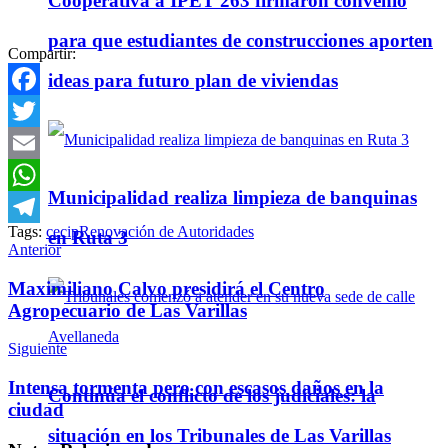
Cooperativa a IPET 263 firmaron convenio
para que estudiantes de construcciones aporten
Compartir:
ideas para futuro plan de viviendas
Facebook
Twitter
Email
Municipalidad realiza limpieza de banquinas
WhatsApp
Tags:
cecip
Renovación de Autoridades
en Ruta 3
Telegram
Anterior
Maximiliano Calvo presidirá el Centro
Agropecuario de Las Varillas
Siguiente
Intensa tormenta pero con escasos daños en la
Continúa el conflicto de los judiciales: la
ciudad
situación en los Tribunales de Las Varillas