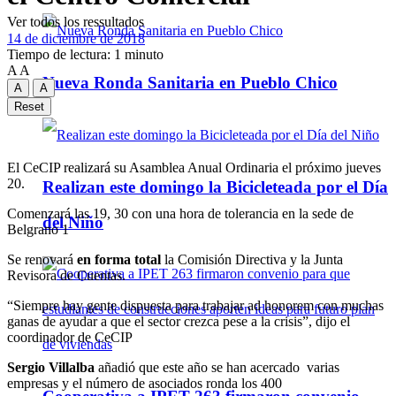
Ver todos los ressultados
14 de diciembre de 2018
Tiempo de lectura: 1 minuto
A
A
Nueva Ronda Sanitaria en Pueblo Chico
A
A
Reset
El CeCIP realizará su Asamblea Anual Ordinaria el próximo jueves
20.
Realizan este domingo la Bicicleteada por el Día
Comenzará las 19, 30 con una hora de tolerancia en la sede de
del Niño
Belgrano 1
Se renovará
en forma total
la Comisión Directiva y la Junta
Revisora de Cuentas.
“Siempre hay gente dispuesta para trabajar ad honorem con muchas
ganas de ayudar a que el sector crezca pese a la crisis”, dijo el
coordinador de CeCIP
Sergio Villalba
añadió que este año se han acercado varias
empresas y el número de asociados ronda los 400