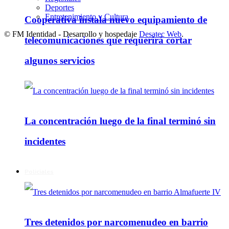
Deportes
Entretenimiento y Cultura
Cooperativa instala nuevo equipamiento de
© FM Identidad - Desarrollo y hospedaje
Desatec Web
.
telecomunicaciones que requerirá cortar
algunos servicios
La concentración luego de la final terminó sin
incidentes
Policiales
Tres detenidos por narcomenudeo en barrio