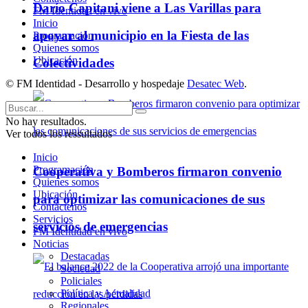
Darío Capitani viene a Las Varillas para
FM Identidad en vivo
Inicio
apoyar al municipio en la Fiesta de las
Programación
Quienes somos
Ubicación
Colectividades
© FM Identidad - Desarrollo y hospedaje
Desatec Web
.
No hay resultados.
Ver todos los ressultados
Inicio
Programación
Cooperativa y Bomberos firmaron convenio
Quienes somos
Ubicación
para optimizar las comunicaciones de sus
Contáctenos
Servicios
servicios de emergencias
FM Identidad en vivo
Noticias
Destacadas
Sociedad
Policiales
Política y Actualidad
Regionales