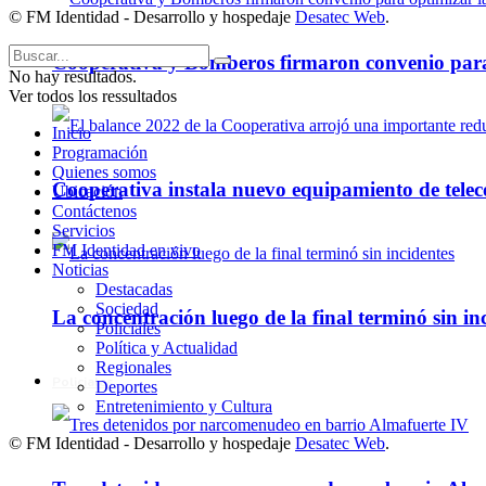
© FM Identidad - Desarrollo y hospedaje
Desatec Web
.
Cooperativa y Bomberos firmaron convenio para 
No hay resultados.
Ver todos los ressultados
Inicio
Programación
Quienes somos
Cooperativa instala nuevo equipamiento de telec
Ubicación
Contáctenos
Servicios
FM Identidad en vivo
Noticias
Destacadas
Sociedad
La concentración luego de la final terminó sin in
Policiales
Política y Actualidad
Regionales
Policiales
Deportes
Entretenimiento y Cultura
© FM Identidad - Desarrollo y hospedaje
Desatec Web
.