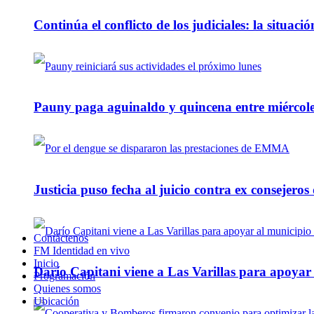
Continúa el conflicto de los judiciales: la situaci
Pauny paga aguinaldo y quincena entre miércole
Justicia puso fecha al juicio contra ex consejeros
Contáctenos
FM Identidad en vivo
Inicio
Darío Capitani viene a Las Varillas para apoyar a
Programación
Quienes somos
Ubicación