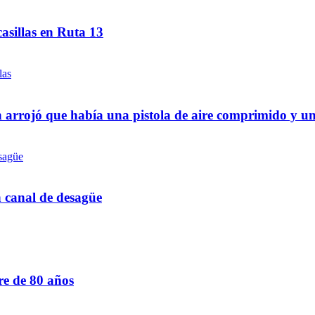
asillas en Ruta 13
 arrojó que había una pistola de aire comprimido y u
n canal de desagüe
re de 80 años