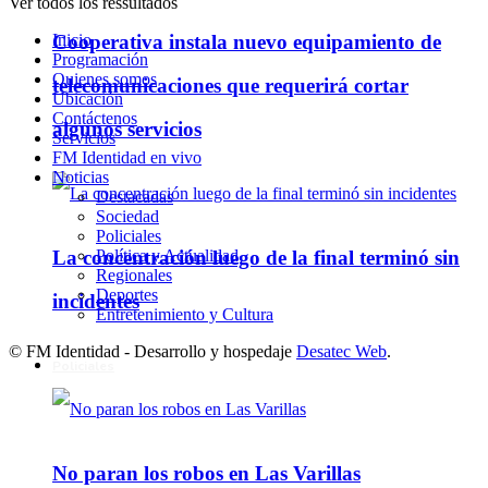
Ver todos los ressultados
Inicio
Cooperativa instala nuevo equipamiento de
Programación
Quienes somos
telecomunicaciones que requerirá cortar
Ubicación
Contáctenos
algunos servicios
Servicios
FM Identidad en vivo
Noticias
Destacadas
Sociedad
Policiales
La concentración luego de la final terminó sin
Política y Actualidad
Regionales
Deportes
incidentes
Entretenimiento y Cultura
© FM Identidad - Desarrollo y hospedaje
Desatec Web
.
Policiales
No paran los robos en Las Varillas