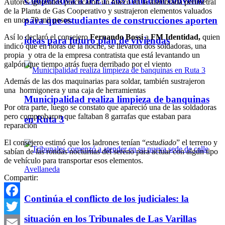
Cooperativa a IPET 263 firmaron convenio
Autores ignorados practicaron un hueco en la alambrada perimetral
de la Planta de Gas Cooperativo y sustrajeron elementos valuados
para que estudiantes de construcciones aporten
en unos 70 mil pesos.
Así lo declaró el consejero
Fernando Bossi
a
FM Identidad,
quien
ideas para futuro plan de viviendas
indicó que en horas de la noche, se llevaron dos soldadoras, una
propia y otra de la empresa contratista que está levantando un
galpón que tiempo atrás fuera derribado por el viento
Además de las dos maquinarias para soldar, también sustrajeron
una hormigonera y una caja de herramientas
Municipalidad realiza limpieza de banquinas
Por otra parte, luego se constato que apareció una de las soldadoras
pero comprobaron que faltaban 8 garrafas que estaban para
en Ruta 3
reparación
El consejero estimó que los ladrones tenían “
estudiado
” el terreno y
sabían de las rondas nocturnas del sereno para actuar con algún tipo
de vehículo para transportar esos elementos.
Compartir:
Continúa el conflicto de los judiciales: la
Facebook
situación en los Tribunales de Las Varillas
Twitter