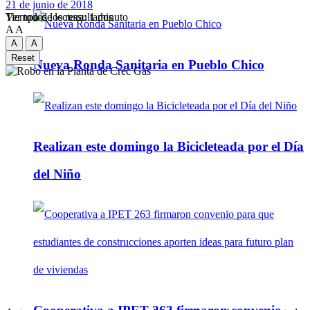
21 de junio de 2018
Tiempo de lectura: 1 minuto
Ver todos los ressultados
A
A
A
A
Reset
Nueva Ronda Sanitaria en Pueblo Chico
Realizan este domingo la Bicicleteada por el Día
del Niño