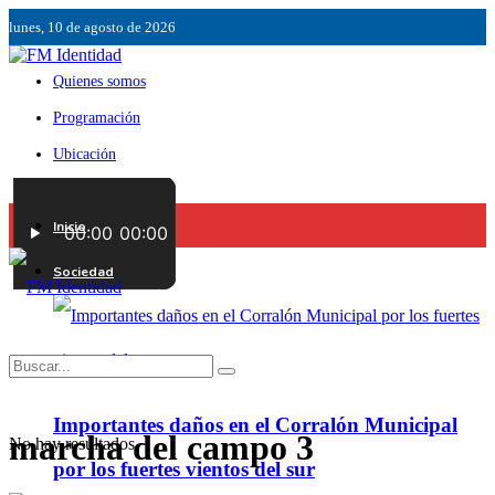
lunes, 10 de agosto de 2026
Quienes somos
Programación
Ubicación
Servicios
Inicio
Contáctenos
Sociedad
Importantes daños en el Corralón Municipal
marcha del campo 3
No hay resultados.
por los fuertes vientos del sur