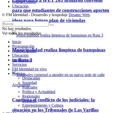
Cooperativa a IPET 263 firmaron convenio
Quienes somos
Ubicación
para que estudiantes de construcciones aporten
© FM Identidad - Desarrollo y hospedaje
Desatec Web
.
ideas para futuro plan de viviendas
No hay resultados.
Ver todos los ressultados
Inicio
Programación
Municipalidad realiza limpieza de banquinas
Quienes somos
Ubicación
en Ruta 3
Contáctenos
Servicios
FM Identidad en vivo
Noticias
Destacadas
Sociedad
Policiales
Política y Actualidad
Regionales
Continúa el conflicto de los judiciales: la
Deportes
Entretenimiento y Cultura
situación en los Tribunales de Las Varillas