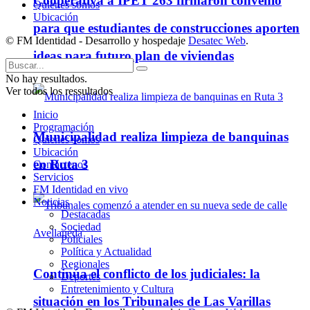
Cooperativa a IPET 263 firmaron convenio
Quienes somos
Ubicación
para que estudiantes de construcciones aporten
© FM Identidad - Desarrollo y hospedaje
Desatec Web
.
ideas para futuro plan de viviendas
No hay resultados.
Ver todos los ressultados
Inicio
Programación
Municipalidad realiza limpieza de banquinas
Quienes somos
Ubicación
en Ruta 3
Contáctenos
Servicios
FM Identidad en vivo
Noticias
Destacadas
Sociedad
Policiales
Política y Actualidad
Regionales
Continúa el conflicto de los judiciales: la
Deportes
Entretenimiento y Cultura
situación en los Tribunales de Las Varillas