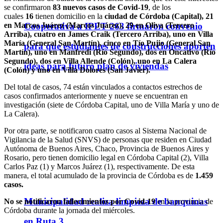
se confirmaron
83 nuevos casos de Covid-19
, de los
cuales
16
tienen domicilio en la
ciudad de Córdoba (Capital), 21
Cooperativa a IPET 263 firmaron convenio
en Marcos Juárez (Marcos Juárez), 29 en Oliva (Tercero
Arriba), cuatro en James Craik (Tercero Arriba), uno en Villa
María (General San Martín), cinco en Tío Pujio (General San
para que estudiantes de construcciones aporten
Martín), uno en Manfredi (Río Segundo), dos en Oncativo (Río
Segundo), dos en Villa Allende (Colón), uno en La Calera
ideas para futuro plan de viviendas
(Colón) y uno en Villa Dolores (San Javier).
Del total de casos, 74 están vinculados a contactos estrechos de
casos confirmados anteriormente y nueve se encuentran en
investigación (siete de Córdoba Capital, uno de Villa María y uno de
La Calera).
Por otra parte, se notificaron cuatro casos al Sistema Nacional de
Vigilancia de la Salud (SNVS) de personas que residen en Ciudad
Autónoma de Buenos Aires, Chaco, Provincia de Buenos Aires y
Rosario, pero tienen domicilio legal en Córdoba Capital (2), Villa
Carlos Paz (1) y Marcos Juárez (1), respectivamente. De esta
manera, el total acumulado de la provincia de Córdoba es de
1.459
casos.
Municipalidad realiza limpieza de banquinas
No se notificaron fallecimientos por Covid-19
en la provincia de
Córdoba durante la jornada del miércoles.
en Ruta 3