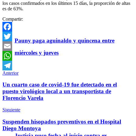
los casos confirmados en los últimos 15 días, la proporción de altas
es de 63%.
Compartir:
Facebook
Pauny paga aguinaldo y quincena entre
Twitter
miércoles y jueves
Email
WhatsApp
Anterior
Telegram
Un cuarto caso de covid-19 fue detectado en el
puesto virológico local a un transportista de
Florencio Varela
Siguiente
Suspenden hisopados preventivos en el Hospital
Diego Montoya
Justicia puso fecha al juicio contra ex