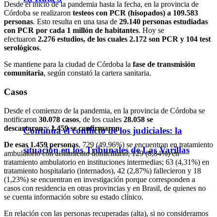
Desde el inicio de la pandemia hasta la fecha, en la provincia de
Córdoba se realizaron
testeos con PCR (hisopados) a 109.583
personas
. Esto resulta en una tasa de
29.140 personas estudiadas
con PCR por cada 1 millón de habitantes
. Hoy se
efectuaron
2.276
estudios, de los cuales 2.172 son PCR y 104 test
serológicos
.
Se mantiene para la ciudad de Córdoba la
fase de transmisión
comunitaria
, según constató la cartera sanitaria.
Casos
Desde el comienzo de la pandemia, en la provincia de Córdoba se
notificaron
30.078 casos
, de los cuales
28.058 se
descartaron
y
1.459
se confirmaron
.
Continúa el conflicto de los judiciales: la
De esas 1.459 personas
, 729 (49,96%) se encuentran en tratamiento
situación en los Tribunales de Las Varillas
ambulatorio con aislamiento domiciliario; 129 (8,84%) en
tratamiento ambulatorio en instituciones intermedias; 63 (4,31%) en
tratamiento hospitalario (internados), 42 (2,87%) fallecieron y 18
(1,23%) se encuentran en investigación porque corresponden a
casos con residencia en otras provincias y en Brasil, de quienes no
se cuenta información sobre su estado clínico.
En relación con las personas recuperadas (alta), si no consideramos