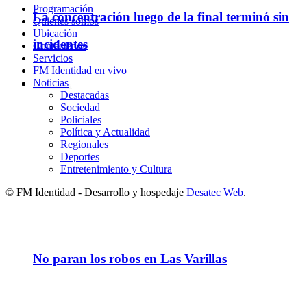
Programación
La concentración luego de la final terminó sin
Quienes somos
Ubicación
incidentes
Contáctenos
Servicios
FM Identidad en vivo
Noticias
Policiales
Destacadas
Sociedad
Policiales
Política y Actualidad
Regionales
Deportes
Entretenimiento y Cultura
© FM Identidad - Desarrollo y hospedaje
Desatec Web
.
No paran los robos en Las Varillas