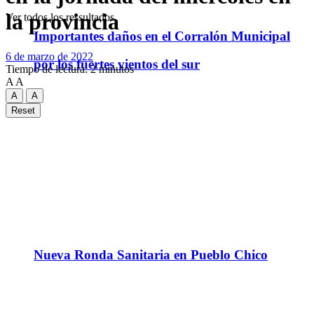
la provincia
Ver todos los ressultados
Importantes daños en el Corralón Municipal
6 de marzo de 2022
por los fuertes vientos del sur
Tiempo de lectura: 2 minutos
A
A
A
A
Reset
Nueva Ronda Sanitaria en Pueblo Chico