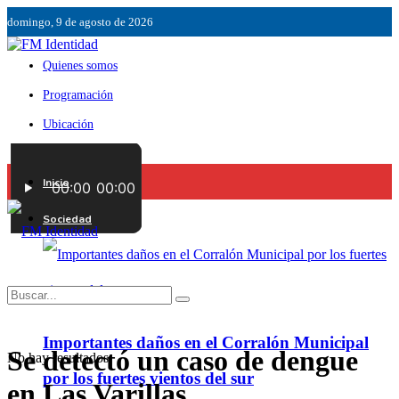
domingo, 9 de agosto de 2026
Quienes somos
Programación
Ubicación
Servicios
Inicio
Contáctenos
Sociedad
Importantes daños en el Corralón Municipal
Se detectó un caso de dengue
No hay resultados.
por los fuertes vientos del sur
en Las Varillas