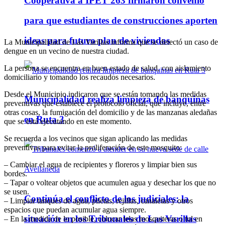
Cooperativa a IPET 263 firmaron convenio
para que estudiantes de construcciones aporten
ideas para futuro plan de viviendas
La Municipalidad de Las Varillas informa que se detectó un caso de
dengue en un vecino de nuestra ciudad.
La persona se encuentra en buen estado de salud, con aislamiento
domiciliario y tomando los recaudos necesarios.
Desde el Municipio indicaron que se están tomando las medidas
Municipalidad realiza limpieza de banquinas
preventivas que establece el protocolo oficial, que incluye, entre
otras cosas, la fumigación del domicilio y de las manzanas aledañas
en Ruta 3
que se está ejecutando en este momento.
Se recuerda a los vecinos que sigan aplicando las medidas
preventivas para evitar la proliferación de este mosquito:
– Cambiar el agua de recipientes y floreros y limpiar bien sus
bordes.
– Tapar o voltear objetos que acumulen agua y desechar los que no
se usen.
Continúa el conflicto de los judiciales: la
– Limpiar tanques de agua, piletas, rejillas, canaletas y otros
espacios que puedan acumular agua siempre.
situación en los Tribunales de Las Varillas
– En la medida de lo posible, colocar telas mosquiteras o tul en