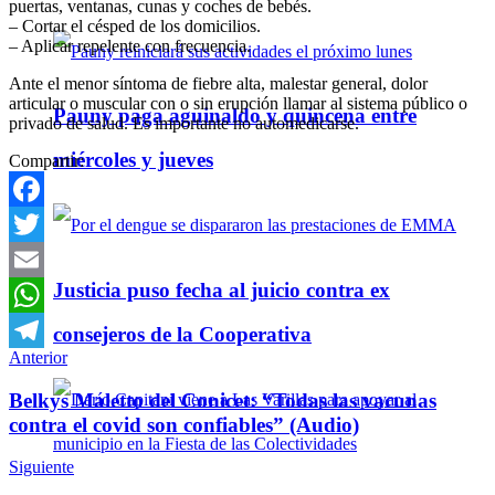
puertas, ventanas, cunas y coches de bebés.
– Cortar el césped de los domicilios.
– Aplicar repelente con frecuencia.
Ante el menor síntoma de fiebre alta, malestar general, dolor
articular o muscular con o sin erupción llamar al sistema público o
Pauny paga aguinaldo y quincena entre
privado de salud. Es importante no automedicarse.
miércoles y jueves
Compartir:
Facebook
Twitter
Justicia puso fecha al juicio contra ex
Email
WhatsApp
consejeros de la Cooperativa
Anterior
Telegram
Belkys Maletto del Conicet: “Todas las vacunas
contra el covid son confiables” (Audio)
Siguiente