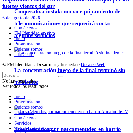
fuertes vientos del sur
Cooperativa instala nuevo equipamiento de
6 de agosto de 2026
telecomunicaciones que requerirá cortar
Contáctenos
FM Identidad en vivo
algunos servicios
Inicio
Programación
Quienes somos
Ubicación
© FM Identidad - Desarrollo y hospedaje
Desatec Web
.
La concentración luego de la final terminó sin
No hay resultados.
incidentes
Ver todos los ressultados
Inicio
Policiales
Programación
Quienes somos
Ubicación
Contáctenos
Servicios
FM Identidad en vivo
Tres detenidos por narcomenudeo en barrio