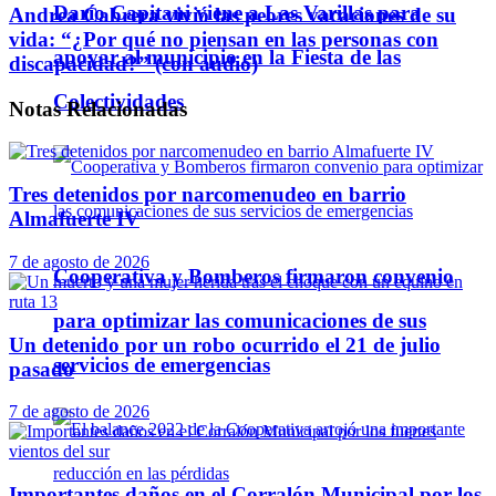
Darío Capitani viene a Las Varillas para
Andrea Cabrera vivió las peores vacaciones de su
vida: “¿Por qué no piensan en las personas con
apoyar al municipio en la Fiesta de las
discapacidad?” (con audio)
Colectividades
Notas
Relacionadas
Tres detenidos por narcomenudeo en barrio
Almafuerte IV
7 de agosto de 2026
Cooperativa y Bomberos firmaron convenio
para optimizar las comunicaciones de sus
Un detenido por un robo ocurrido el 21 de julio
servicios de emergencias
pasado
7 de agosto de 2026
Importantes daños en el Corralón Municipal por los