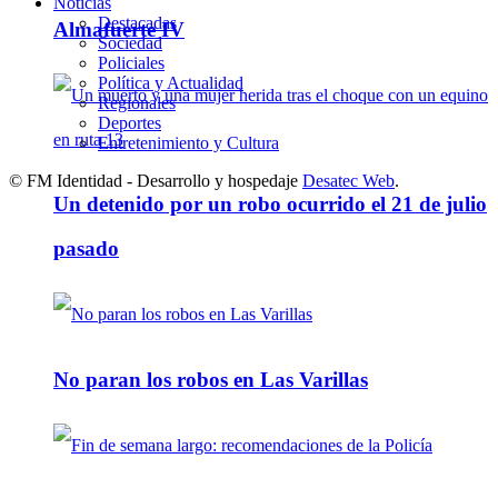
Noticias
Destacadas
Almafuerte IV
Sociedad
Policiales
Política y Actualidad
Regionales
Deportes
Entretenimiento y Cultura
© FM Identidad - Desarrollo y hospedaje
Desatec Web
.
Un detenido por un robo ocurrido el 21 de julio
pasado
No paran los robos en Las Varillas