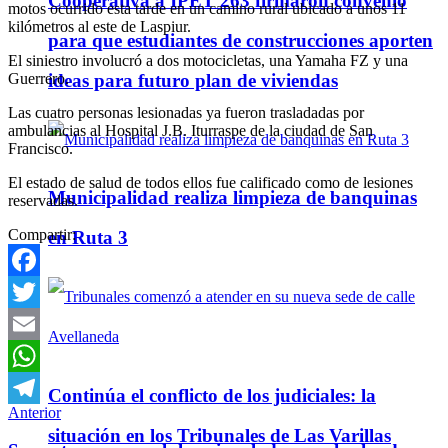
Cooperativa a IPET 263 firmaron convenio
motos ocurrido esta tarde en un camino rural ubicado a unos 11
kilómetros al este de Laspiur.
para que estudiantes de construcciones aporten
El siniestro involucró a dos motocicletas, una Yamaha FZ y una
Guerrero.
ideas para futuro plan de viviendas
Las cuatro personas lesionadas ya fueron trasladadas por
ambulancias al Hospital J.B. Iturraspe de la ciudad de San
Francisco.
El estado de salud de todos ellos fue calificado como de lesiones
Municipalidad realiza limpieza de banquinas
reservadas.
Compartir:
en Ruta 3
Facebook
Twitter
Email
WhatsApp
Continúa el conflicto de los judiciales: la
Anterior
Telegram
situación en los Tribunales de Las Varillas