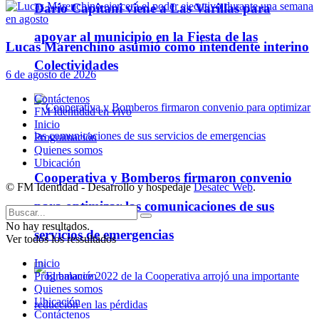
Darío Capitani viene a Las Varillas para
apoyar al municipio en la Fiesta de las
Lucas Marenchino asumió como intendente interino
Colectividades
6 de agosto de 2026
Contáctenos
FM Identidad en vivo
Inicio
Programación
Quienes somos
Ubicación
Cooperativa y Bomberos firmaron convenio
© FM Identidad - Desarrollo y hospedaje
Desatec Web
.
para optimizar las comunicaciones de sus
No hay resultados.
servicios de emergencias
Ver todos los ressultados
Inicio
Programación
Quienes somos
Ubicación
Contáctenos