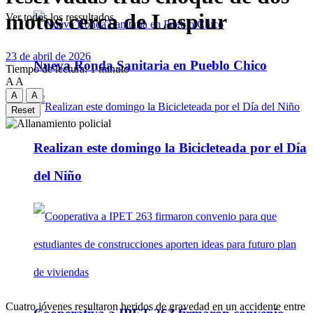
motos cerca de Laspiur
Ver todos los ressultados
23 de abril de 2026
Nueva Ronda Sanitaria en Pueblo Chico
Tiempo de lectura: 1 minuto
A
A
A
A
Reset
Realizan este domingo la Bicicleteada por el Día
del Niño
Cuatro jóvenes resultaron heridos de gravedad en un accidente entre