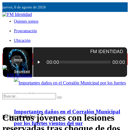
jueves, 6 de agosto de 2026
Quienes somos
Programación
Ubicación
Servicios
Inicio
Contáctenos
Sociedad
Importantes daños en el Corralón Municipal
Cuatros jóvenes con lesiones
No hay resultados.
por los fuertes vientos del sur
reservadas tras choque de dos