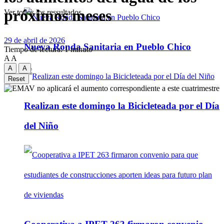
próximos meses
Ver todos los ressultados
29 de abril de 2026
Nueva Ronda Sanitaria en Pueblo Chico
Tiempo de lectura: 1 minuto
A
A
A
A
Reset
Realizan este domingo la Bicicleteada por el Día
del Niño