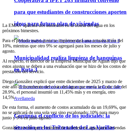
Cooperativa a IPET 263 firmaron convenio
para que estudiantes de construcciones aporten
ideas para futuro plan de viviendas
La EMAV aplicará dos aumentos en la boleta del agua en los
próximos bimestres.
Para el periodo mayo-junio se implementará una actualización del
10%, mientras que otro 9% se agregará para los meses de julio y
agosto.
Municipalidad realiza limpieza de banquinas
Al respecto, el director de la Empresa Municipal de Aguas dijo que
estos ajustes se deben a una evaluación que se hizo de los costos de
en Ruta 3
prestación del servicio.
Diego González explicó que entre diciembre de 2025 y marzo de
este año el incremento del costo del agua que envía la Cotac fue del
28.9%, el personal insumió un 11,45% más y en energía, otro
14,5%.
De esta forma, el aumento de costos acumulado da un 19,69%, que
no se aplicará de una sola vez sino escalonado: 10% para mayo
Continúa el conflicto de los judiciales: la
junio y 9% en julio agosto.
situación en los Tribunales de Las Varillas
González reveló que el mínimo de la boleta de agua para viviendas