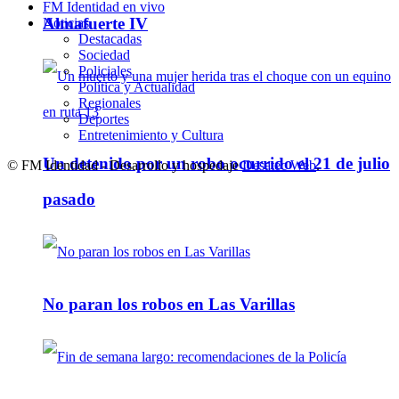
FM Identidad en vivo
Almafuerte IV
Noticias
Destacadas
Sociedad
Policiales
Política y Actualidad
Regionales
Deportes
Entretenimiento y Cultura
Un detenido por un robo ocurrido el 21 de julio
© FM Identidad - Desarrollo y hospedaje
Desatec Web
.
pasado
No paran los robos en Las Varillas