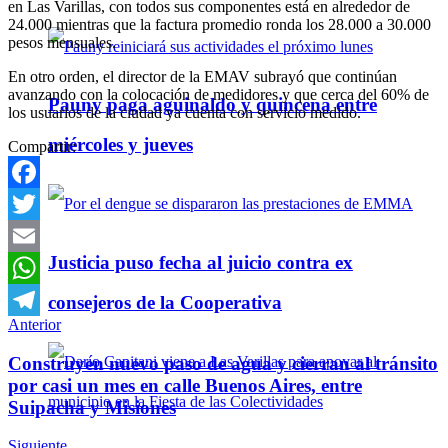
en Las Varillas, con todos sus componentes está en alrededor de
24.000 mientras que la factura promedio ronda los 28.000 a 30.000
pesos mensuales.
En otro orden, el director de la EMAV subrayó que continúan
avanzando con la colocación de medidores y que cerca del 60% de
Pauny paga aguinaldo y quincena entre
los usuarios de la ciudad ya cuenta con servicio medido.
miércoles y jueves
Compartir:
Facebook
Twitter
Justicia puso fecha al juicio contra ex
Email
WhatsApp
consejeros de la Cooperativa
Anterior
Telegram
Construyen nuevo paso de agua y cierran al tránsito
por casi un mes en calle Buenos Aires, entre
Suipacha y Misiones
Siguiente