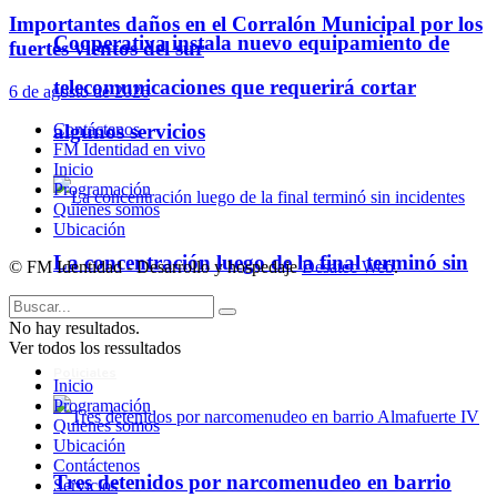
Importantes daños en el Corralón Municipal por los
Cooperativa instala nuevo equipamiento de
fuertes vientos del sur
telecomunicaciones que requerirá cortar
6 de agosto de 2026
Contáctenos
algunos servicios
FM Identidad en vivo
Inicio
Programación
Quienes somos
Ubicación
La concentración luego de la final terminó sin
© FM Identidad - Desarrollo y hospedaje
Desatec Web
.
incidentes
No hay resultados.
Ver todos los ressultados
Policiales
Inicio
Programación
Quienes somos
Ubicación
Contáctenos
Tres detenidos por narcomenudeo en barrio
Servicios