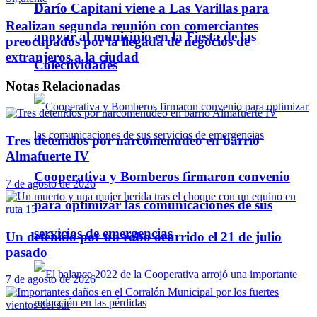
Darío Capitani viene a Las Varillas para
Realizan segunda reunión con comerciantes
apoyar al municipio en la Fiesta de las
preocupados por la llegada de negocios de
extranjeros a la ciudad
Colectividades
Notas
Relacionadas
Tres detenidos por narcomenudeo en barrio
Almafuerte IV
Cooperativa y Bomberos firmaron convenio
7 de agosto de 2026
para optimizar las comunicaciones de sus
servicios de emergencias
Un detenido por un robo ocurrido el 21 de julio
pasado
7 de agosto de 2026