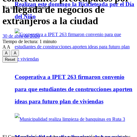
Realizan este domingo la Bicicleteada por el Día
la llegada de negocios de
Ver todos los ressultados
del Niño
extranjeros a la ciudad
30 de abril de 2026
Tiempo de lectura: 1 minuto
A
A
A
A
Reset
Cooperativa a IPET 263 firmaron convenio
para que estudiantes de construcciones aporten
ideas para futuro plan de viviendas
El Cecip realizará esta noche una nueva reunión con sus asociados