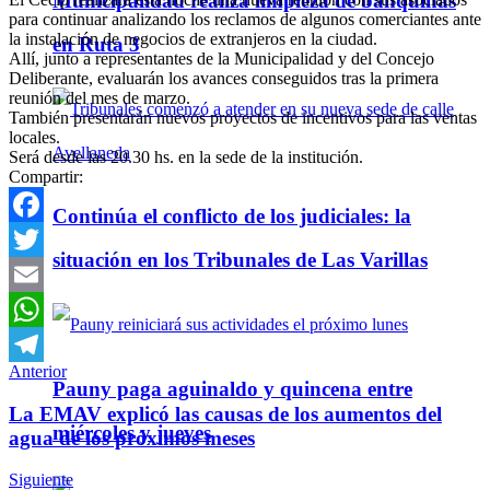
Municipalidad realiza limpieza de banquinas
para continuar analizando los reclamos de algunos comerciantes ante
la instalación de negocios de extranjeros en la ciudad.
en Ruta 3
Allí, junto a representantes de la Municipalidad y del Concejo
Deliberante, evaluarán los avances conseguidos tras la primera
reunión del mes de marzo.
También presentarán nuevos proyectos de incentivos para las ventas
locales.
Será desde las 20.30 hs. en la sede de la institución.
Compartir:
Continúa el conflicto de los judiciales: la
Facebook
situación en los Tribunales de Las Varillas
Twitter
Email
WhatsApp
Anterior
Telegram
Pauny paga aguinaldo y quincena entre
La EMAV explicó las causas de los aumentos del
miércoles y jueves
agua de los próximos meses
Siguiente