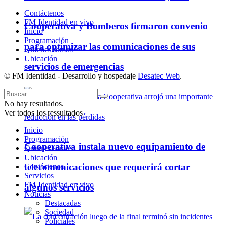
Contáctenos
FM Identidad en vivo
Cooperativa y Bomberos firmaron convenio
Inicio
Programación
para optimizar las comunicaciones de sus
Quienes somos
Ubicación
servicios de emergencias
© FM Identidad - Desarrollo y hospedaje
Desatec Web
.
No hay resultados.
Ver todos los ressultados
Inicio
Programación
Cooperativa instala nuevo equipamiento de
Quienes somos
Ubicación
telecomunicaciones que requerirá cortar
Contáctenos
Servicios
FM Identidad en vivo
algunos servicios
Noticias
Destacadas
Sociedad
Policiales