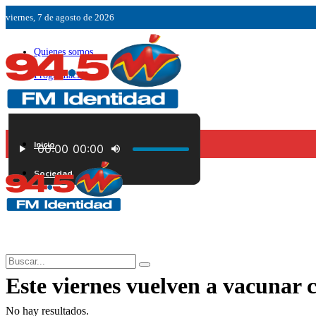
viernes, 7 de agosto de 2026
Quienes somos
Programación
Ubicación
Servicios
Inicio
Contáctenos
Sociedad
Este viernes vuelven a vacunar c
No hay resultados.