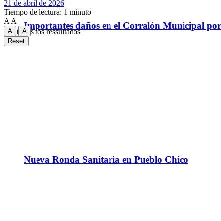
21 de abril de 2026
Tiempo de lectura: 1 minuto
A
A
Importantes daños en el Corralón Municipal por l
A
A
Ver todos los ressultados
Reset
Nueva Ronda Sanitaria en Pueblo Chico