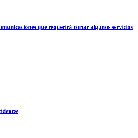
omunicaciones que requerirá cortar algunos servicios
cidentes