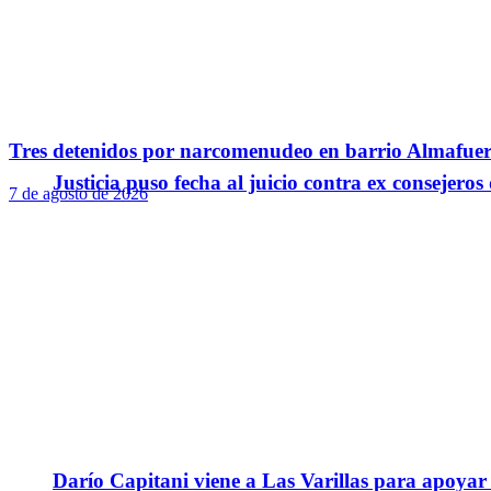
Tres detenidos por narcomenudeo en barrio Almafuer
Justicia puso fecha al juicio contra ex consejeros
7 de agosto de 2026
Darío Capitani viene a Las Varillas para apoyar a