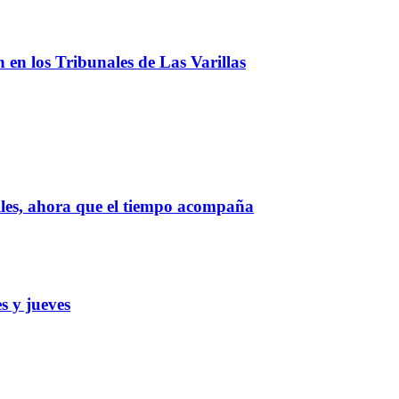
ón en los Tribunales de Las Varillas
lles, ahora que el tiempo acompaña
s y jueves