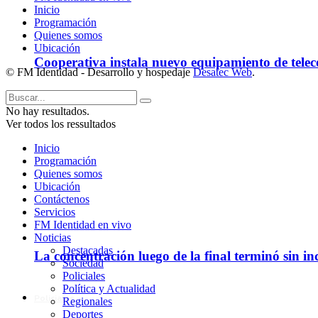
Inicio
Programación
Quienes somos
Ubicación
Cooperativa instala nuevo equipamiento de telec
© FM Identidad - Desarrollo y hospedaje
Desatec Web
.
No hay resultados.
Ver todos los ressultados
Inicio
Programación
Quienes somos
Ubicación
Contáctenos
Servicios
FM Identidad en vivo
Noticias
Destacadas
La concentración luego de la final terminó sin in
Sociedad
Policiales
Política y Actualidad
Policiales
Regionales
Deportes