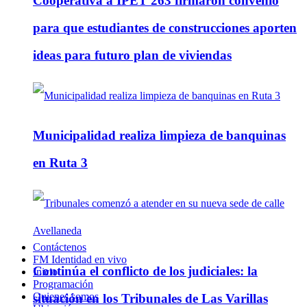
Cooperativa a IPET 263 firmaron convenio
para que estudiantes de construcciones aporten
ideas para futuro plan de viviendas
Municipalidad realiza limpieza de banquinas
en Ruta 3
Contáctenos
FM Identidad en vivo
Continúa el conflicto de los judiciales: la
Inicio
Programación
Quienes somos
situación en los Tribunales de Las Varillas