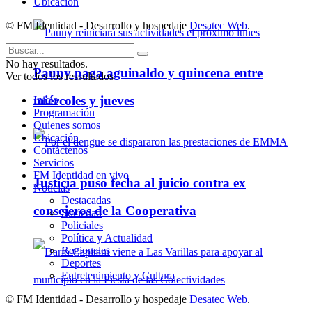
Ubicación
© FM Identidad - Desarrollo y hospedaje
Desatec Web
.
No hay resultados.
Pauny paga aguinaldo y quincena entre
Ver todos los ressultados
miércoles y jueves
Inicio
Programación
Quienes somos
Ubicación
Contáctenos
Servicios
FM Identidad en vivo
Justicia puso fecha al juicio contra ex
Noticias
Destacadas
consejeros de la Cooperativa
Sociedad
Policiales
Política y Actualidad
Regionales
Deportes
Entretenimiento y Cultura
© FM Identidad - Desarrollo y hospedaje
Desatec Web
.