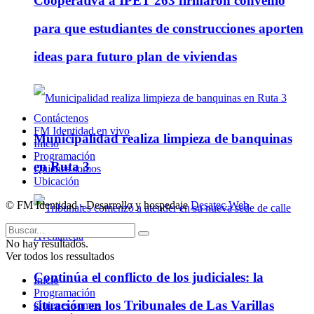
Cooperativa a IPET 263 firmaron convenio
para que estudiantes de construcciones aporten
ideas para futuro plan de viviendas
Contáctenos
FM Identidad en vivo
Municipalidad realiza limpieza de banquinas
Inicio
Programación
en Ruta 3
Quienes somos
Ubicación
© FM Identidad - Desarrollo y hospedaje
Desatec Web
.
No hay resultados.
Ver todos los ressultados
Continúa el conflicto de los judiciales: la
Inicio
Programación
situación en los Tribunales de Las Varillas
Quienes somos