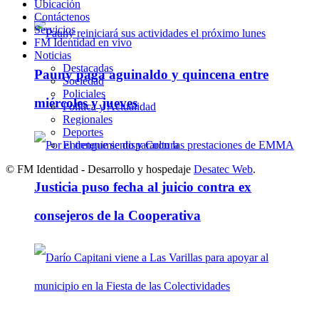
Ubicación
Contáctenos
Servicios
FM Identidad en vivo
Noticias
Destacadas
Pauny paga aguinaldo y quincena entre
Sociedad
Policiales
miércoles y jueves
Política y Actualidad
Regionales
Deportes
Entretenimiento y Cultura
© FM Identidad - Desarrollo y hospedaje
Desatec Web
.
Justicia puso fecha al juicio contra ex
consejeros de la Cooperativa