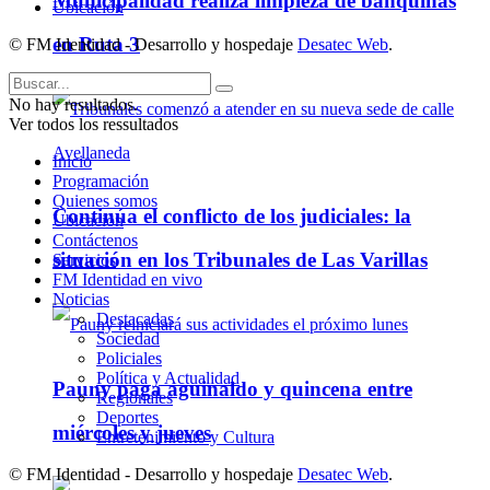
Municipalidad realiza limpieza de banquinas
Ubicación
en Ruta 3
© FM Identidad - Desarrollo y hospedaje
Desatec Web
.
No hay resultados.
Ver todos los ressultados
Inicio
Programación
Quienes somos
Continúa el conflicto de los judiciales: la
Ubicación
Contáctenos
situación en los Tribunales de Las Varillas
Servicios
FM Identidad en vivo
Noticias
Destacadas
Sociedad
Policiales
Política y Actualidad
Pauny paga aguinaldo y quincena entre
Regionales
Deportes
miércoles y jueves
Entretenimiento y Cultura
© FM Identidad - Desarrollo y hospedaje
Desatec Web
.