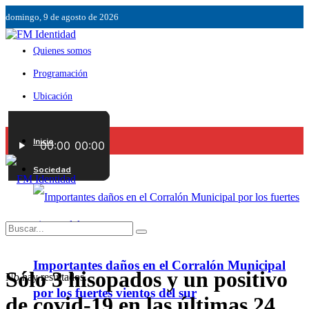
domingo, 9 de agosto de 2026
Quienes somos
Programación
Ubicación
Servicios
Inicio
Contáctenos
Sociedad
Importantes daños en el Corralón Municipal
Sólo 3 hisopados y un positivo
No hay resultados.
por los fuertes vientos del sur
de covid-19 en las últimas 24