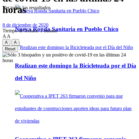
horas
Ver todos los ressultados
8 de diciembre de 2020
Nueva Ronda Sanitaria en Pueblo Chico
Tiempo de lectura: 1 minuto
A
A
A
A
Reset
Realizan este domingo la Bicicleteada por el Día
del Niño