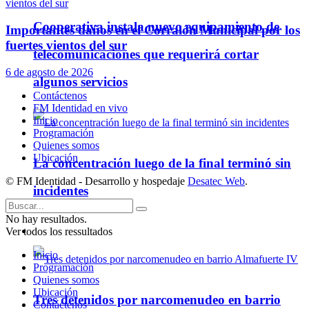
Cooperativa instala nuevo equipamiento de
Importantes daños en el Corralón Municipal por los
fuertes vientos del sur
telecomunicaciones que requerirá cortar
6 de agosto de 2026
algunos servicios
Contáctenos
FM Identidad en vivo
Inicio
Programación
Quienes somos
Ubicación
La concentración luego de la final terminó sin
© FM Identidad - Desarrollo y hospedaje
Desatec Web
.
incidentes
No hay resultados.
Ver todos los ressultados
Policiales
Inicio
Programación
Quienes somos
Ubicación
Tres detenidos por narcomenudeo en barrio
Contáctenos