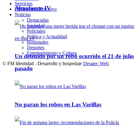
Servicios
Almafuerte IV
FM Identidad en vivo
Noticias
Destacadas
Sociedad
Policiales
Política y Actualidad
Regionales
Deportes
Entretenimiento y Cultura
Un detenido por un robo ocurrido el 21 de julio
© FM Identidad - Desarrollo y hospedaje
Desatec Web
.
pasado
No paran los robos en Las Varillas