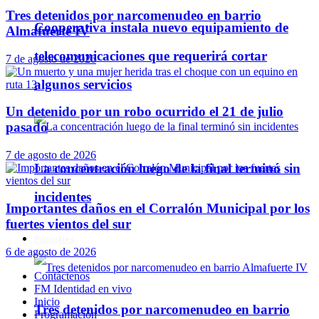
Tres detenidos por narcomenudeo en barrio
Cooperativa instala nuevo equipamiento de
Almafuerte IV
telecomunicaciones que requerirá cortar
7 de agosto de 2026
algunos servicios
Un detenido por un robo ocurrido el 21 de julio
pasado
7 de agosto de 2026
La concentración luego de la final terminó sin
incidentes
Importantes daños en el Corralón Municipal por los
fuertes vientos del sur
Policiales
6 de agosto de 2026
Contáctenos
FM Identidad en vivo
Inicio
Tres detenidos por narcomenudeo en barrio
Programación