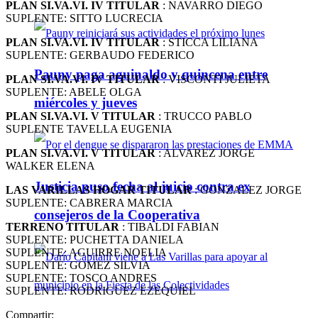
PLAN SI.VA.VI. IV TITULAR
: NAVARRO DIEGO
SUPLENTE: SITTO LUCRECIA
PLAN SI.VA.VI. IV TITULAR
: STICCA LILIANA
SUPLENTE: GERBAUDO FEDERICO
Pauny paga aguinaldo y quincena entre
PLAN SI.VA.VI. IV TITULAR
: VISCONTI JULIETA
SUPLENTE: ABELE OLGA
miércoles y jueves
PLAN SI.VA.VI. V TITULAR
: TRUCCO PABLO
SUPLENTE TAVELLA EUGENIA
PLAN SI.VA.VI. V TITULAR
: ALVAREZ JORGE
WALKER ELENA
Justicia puso fecha al juicio contra ex
LAS VARILLAS HOGAR TITULAR
: GONZALEZ JORGE
SUPLENTE: CABRERA MARCIA
consejeros de la Cooperativa
TERRENO TITULAR
: TIBALDI FABIAN
SUPLENTE: PUCHETTA DANIELA
SUPLENTE: AGUIRRE NOELIA
SUPLENTE: GOMEZ SILVIA
SUPLENTE: TOSCO ANDRES
SUPLENTE: RODRIGUEZ EZEQUIEL
Compartir: