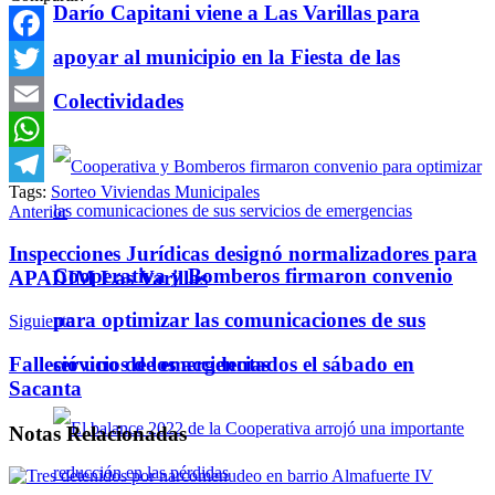
Darío Capitani viene a Las Varillas para
apoyar al municipio en la Fiesta de las
Facebook
Twitter
Colectividades
Email
WhatsApp
Tags:
Sorteo Viviendas Municipales
Telegram
Anterior
Inspecciones Jurídicas designó normalizadores para
Cooperativa y Bomberos firmaron convenio
APADIM Las Varillas
para optimizar las comunicaciones de sus
Siguiente
servicios de emergencias
Falleció uno de los accidentados el sábado en
Sacanta
Notas
Relacionadas