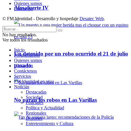
Quienes somos
Almafuerte IV
Ubicación
© FM Identidad - Desarrollo y hospedaje
Desatec Web
.
No hay resultados.
Ver todos los ressultados
Inicio
Un detenido por un robo ocurrido el 21 de julio
Programación
Quienes somos
pasado
Ubicación
Contáctenos
Servicios
FM Identidad en vivo
Noticias
Destacadas
Sociedad
No paran los robos en Las Varillas
Policiales
Política y Actualidad
Regionales
Deportes
Entretenimiento y Cultura