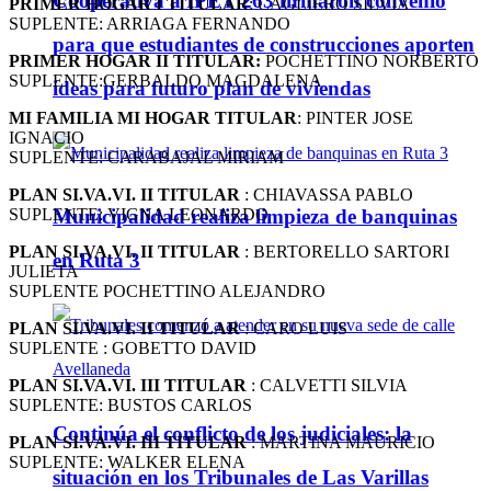
Cooperativa a IPET 263 firmaron convenio
PRIMER HOGAR I TITULAR
: CAGLIERO SILVIA
SUPLENTE: ARRIAGA FERNANDO
para que estudiantes de construcciones aporten
PRIMER HOGAR II TITULAR:
POCHETTINO NORBERTO
SUPLENTE:GERBALDO MAGDALENA
ideas para futuro plan de viviendas
MI FAMILIA MI HOGAR TITULAR
: PINTER JOSE
IGNACIO
SUPLENTE: CARABAJAL MIRIAM
PLAN SI.VA.VI. II TITULAR
: CHIAVASSA PABLO
SUPLENTE: VIGNA LEONARDO
Municipalidad realiza limpieza de banquinas
PLAN SI.VA.VI. II TITULAR
: BERTORELLO SARTORI
en Ruta 3
JULIETA
SUPLENTE POCHETTINO ALEJANDRO
PLAN SI.VA.VI. II TITULAR
: CARO LUIS
SUPLENTE : GOBETTO DAVID
PLAN SI.VA.VI. III TITULAR
: CALVETTI SILVIA
SUPLENTE: BUSTOS CARLOS
Continúa el conflicto de los judiciales: la
PLAN SI.VA.VI. III TITULAR
: MARTINA MAURICIO
SUPLENTE: WALKER ELENA
situación en los Tribunales de Las Varillas