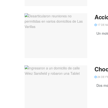
Acci
17 DE M
Un motoc
Choq
24 DE F
Dos moto