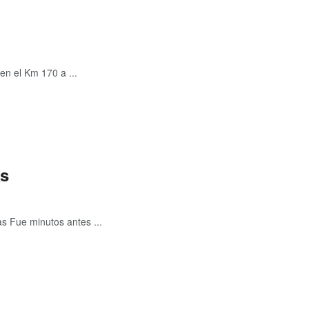
en el Km 170 a ...
as
as Fue minutos antes ...