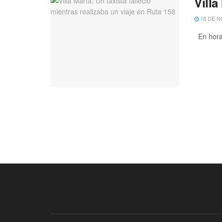
Villa
18 DE N
En horas