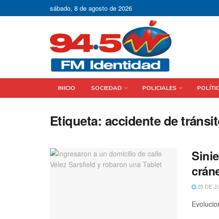
sábado, 8 de agosto de 2026
INICIO
SOCIEDAD
POLICIALES
POLÍTI
Etiqueta:
accidente de tránsi
Sini
crán
25 DE J
Evolucio