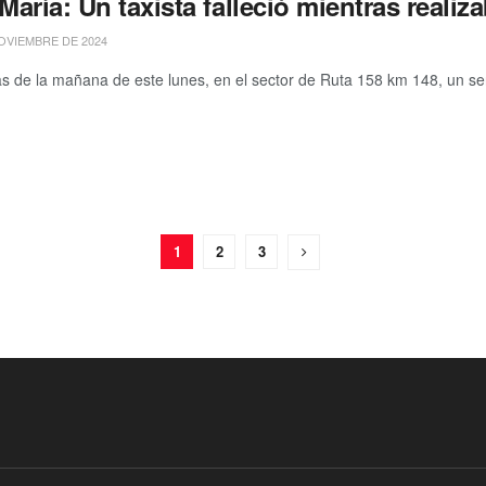
 María: Un taxista falleció mientras reali
OVIEMBRE DE 2024
 de la mañana de este lunes, en el sector de Ruta 158 km 148, un serv
1
2
3