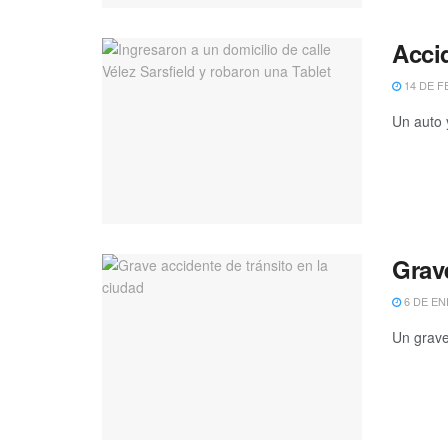
Acci
14 DE F
Un auto 
Grave
6 DE EN
Un grave