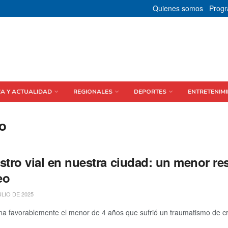
Quienes somos
Prog
CA Y ACTUALIDAD
REGIONALES
DEPORTES
ENTRETENIMI
to
estro vial en nuestra ciudad: un menor r
eo
ULIO DE 2025
na favorablemente el menor de 4 años que sufrió un traumatismo de crá