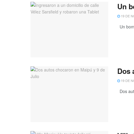
Un bo
19 DE N
Un bombe
Dos 
19 DE N
Dos auto