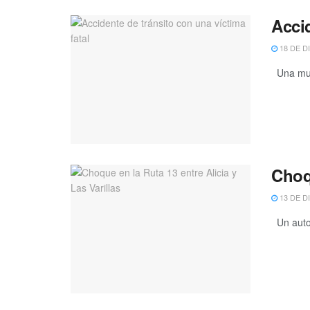
Accid
18 DE D
Una muje
Choqu
13 DE D
Un auto 