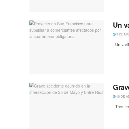
Un v
8 DE MA
Un varil
Grave
10 DE A
Tres her