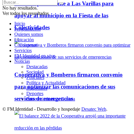
Darío Capitani viene a Las Varillas para
No hay resultados.
Ver todos los ressultados
apoyar al municipio en la Fiesta de las
Inicio
Colectividades
Programación
Quienes somos
Ubicación
Contáctenos
Servicios
FM Identidad en vivo
Noticias
Destacadas
Sociedad
Cooperativa y Bomberos firmaron convenio
Policiales
Política y Actualidad
para optimizar las comunicaciones de sus
Regionales
Deportes
servicios de emergencias
Entretenimiento y Cultura
© FM Identidad - Desarrollo y hospedaje
Desatec Web
.