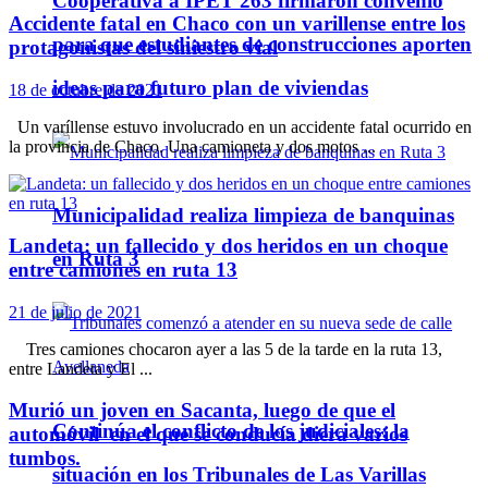
Cooperativa a IPET 263 firmaron convenio
Accidente fatal en Chaco con un varillense entre los
para que estudiantes de construcciones aporten
protagonistas del siniestro vial
ideas para futuro plan de viviendas
18 de octubre de 2021
Un varíllense estuvo involucrado en un accidente fatal ocurrido en
la provincia de Chaco. Una camioneta y dos motos ...
Municipalidad realiza limpieza de banquinas
Landeta: un fallecido y dos heridos en un choque
en Ruta 3
entre camiones en ruta 13
21 de julio de 2021
Tres camiones chocaron ayer a las 5 de la tarde en la ruta 13,
entre Landeta y El ...
Murió un joven en Sacanta, luego de que el
Continúa el conflicto de los judiciales: la
automóvil en el que se conducía diera varios
tumbos.
situación en los Tribunales de Las Varillas