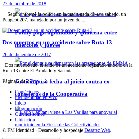
27 de octubre de 2018
Según informó la policía en la madrugada de este sábado, un
Peugeot 207, manejado por un joven de ...
Pauny paga aguinaldo y quincena entre
Dos muertos en un accidente sobre Ruta 13
miércoles y jueves
26 de diciembre de 2017
Dos muertos fue el saldo de un accidente registrado anoche en la
Ruta 13 entre El Arañado y Sacanta. ...
Justicia puso fecha al juicio contra ex
Página 2 de 2
Prev
1
2
Contáctenos
consejeros de la Cooperativa
FM Identidad en vivo
Inicio
Programación
Quienes somos
Ubicación
© FM Identidad - Desarrollo y hospedaje
Desatec Web
.