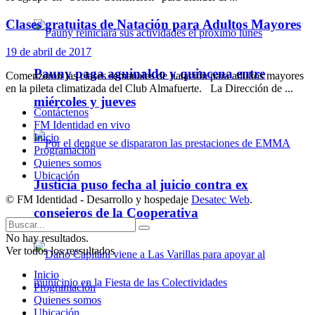
Clases gratuitas de Natación para Adultos Mayores
19 de abril de 2017
Pauny paga aguinaldo y quincena entre
Comenzaron las clases semanales de natación para adultos mayores
en la pileta climatizada del Club Almafuerte. La Dirección de ...
miércoles y jueves
Contáctenos
FM Identidad en vivo
Inicio
Programación
Quienes somos
Ubicación
Justicia puso fecha al juicio contra ex
© FM Identidad - Desarrollo y hospedaje
Desatec Web
.
consejeros de la Cooperativa
No hay resultados.
Ver todos los ressultados
Inicio
Programación
Quienes somos
Ubicación