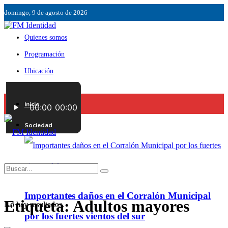
domingo, 9 de agosto de 2026
Quienes somos
Programación
Ubicación
Servicios
Inicio
Contáctenos
Sociedad
Importantes daños en el Corralón Municipal
Etiqueta:
Adultos mayores
No hay resultados.
por los fuertes vientos del sur