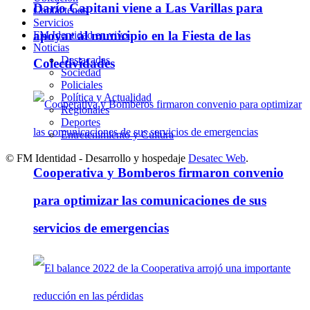
Darío Capitani viene a Las Varillas para
Contáctenos
Servicios
apoyar al municipio en la Fiesta de las
FM Identidad en vivo
Noticias
Destacadas
Colectividades
Sociedad
Policiales
Política y Actualidad
Regionales
Deportes
Entretenimiento y Cultura
© FM Identidad - Desarrollo y hospedaje
Desatec Web
.
Cooperativa y Bomberos firmaron convenio
para optimizar las comunicaciones de sus
servicios de emergencias