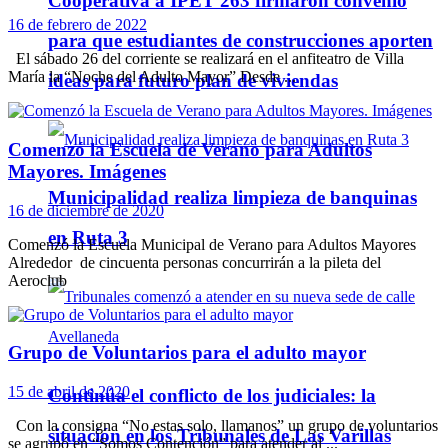
Cooperativa a IPET 263 firmaron convenio
16 de febrero de 2022
para que estudiantes de construcciones aporten
El sábado 26 del corriente se realizará en el anfiteatro de Villa
María la “Noche del Adulto Mayor” Desde ...
ideas para futuro plan de viviendas
Comenzó la Escuela de Verano para Adultos
Mayores. Imágenes
Municipalidad realiza limpieza de banquinas
16 de diciembre de 2020
en Ruta 3
Comenzó la Escuela Municipal de Verano para Adultos Mayores
Alrededor de cincuenta personas concurrirán a la pileta del
Aeroclub
Grupo de Voluntarios para el adulto mayor
15 de abril de 2020
Continúa el conflicto de los judiciales: la
Con la consigna “No estas solo, llamanos” un grupo de voluntarios
situación en los Tribunales de Las Varillas
se agrupó en “Somos Contención” para atender al ...