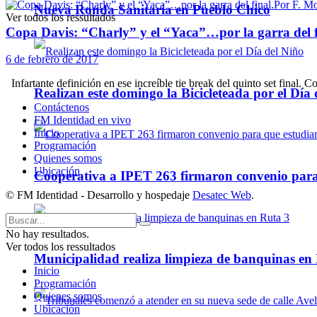
Nueva Ronda Sanitaria en Pueblo Chico
Ver todos los ressultados
Copa Davis: “Charly” y el “Yaca”…por la garra del f
6 de febrero de 2017
Infartante definición en ese increíble tie break del quinto set final. Co
Realizan este domingo la Bicicleteada por el Día 
Contáctenos
FM Identidad en vivo
Inicio
Programación
Quienes somos
Ubicación
Cooperativa a IPET 263 firmaron convenio para q
© FM Identidad - Desarrollo y hospedaje
Desatec Web
.
No hay resultados.
Ver todos los ressultados
Municipalidad realiza limpieza de banquinas en
Inicio
Programación
Quienes somos
Ubicación