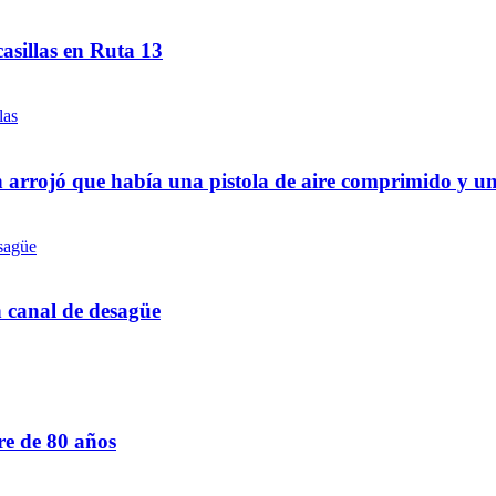
asillas en Ruta 13
 arrojó que había una pistola de aire comprimido y u
n canal de desagüe
re de 80 años