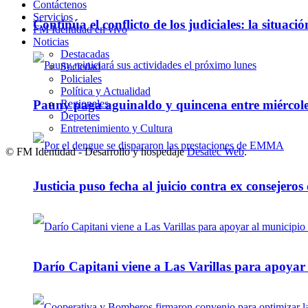
Contáctenos
Servicios
Continúa el conflicto de los judiciales: la situaci
FM Identidad en vivo
Noticias
Destacadas
Sociedad
Policiales
Política y Actualidad
Regionales
Pauny paga aguinaldo y quincena entre miércole
Deportes
Entretenimiento y Cultura
© FM Identidad - Desarrollo y hospedaje
Desatec Web
.
Justicia puso fecha al juicio contra ex consejeros
Darío Capitani viene a Las Varillas para apoyar a