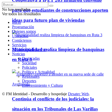
Cooperativa a IPET 263 firmaron convenio
No hay resultados.
para que estudiantes de construcciones aporten
Ver todos los ressultados
ideas para futuro plan de viviendas
Inicio
Programación
Quienes somos
Ubicación
Contáctenos
Servicios
Municipalidad realiza limpieza de banquinas
FM Identidad en vivo
Noticias
Destacadas
en Ruta 3
Sociedad
Policiales
Política y Actualidad
Regionales
Deportes
Entretenimiento y Cultura
© FM Identidad - Desarrollo y hospedaje
Desatec Web
.
Continúa el conflicto de los judiciales: la
situación en los Tribunales de Las Varillas