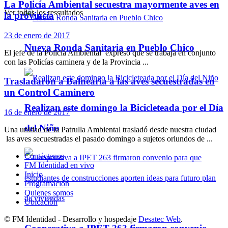
La Policía Ambiental secuestra mayormente aves en
Ver todos los ressultados
la provincia
23 de enero de 2017
Nueva Ronda Sanitaria en Pueblo Chico
El jefe de la Policía Ambiental expresó que se trabaja en conjunto
con las Policías caminera y de la Provincia ...
Trasladaron a Balnearia a las aves secuestradas en
un Control Caminero
Realizan este domingo la Bicicleteada por el Día
16 de enero de 2017
del Niño
Una unidad de la Patrulla Ambiental trasladó desde nuestra ciudad
las aves secuestradas el pasado domingo a sujetos oriundos de ...
Contáctenos
FM Identidad en vivo
Inicio
Programación
Quienes somos
Ubicación
© FM Identidad - Desarrollo y hospedaje
Desatec Web
.