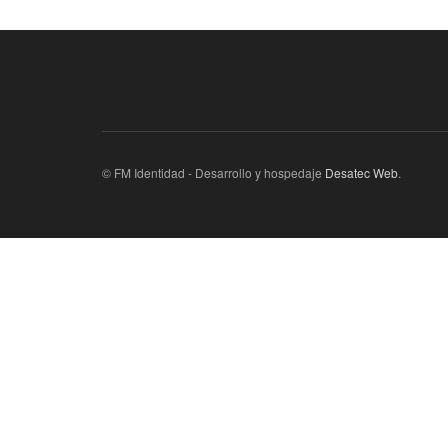
© FM Identidad - Desarrollo y hospedaje
Desatec Web
.