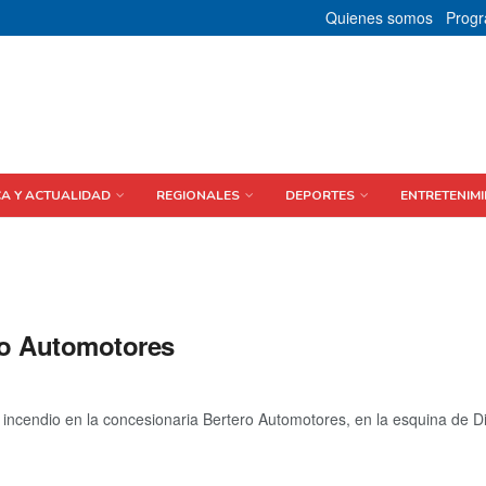
Quienes somos
Prog
CA Y ACTUALIDAD
REGIONALES
DEPORTES
ENTRETENIMI
ro Automotores
 incendio en la concesionaria Bertero Automotores, en la esquina de Di