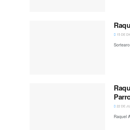
Raqu
15 DE D
Sortearo
Raqu
Parr
22 DE JU
Raquel A