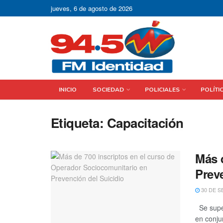
jueves, 6 de agosto de 2026
INICIO
SOCIEDAD
POLICIALES
POLÍTI
Etiqueta:
Capacitación
Más 
Prev
30 DE S
Se super
en conjun