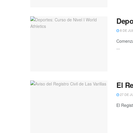
Depor
8 DE JU
Comenzar
...
El Re
27 DE J
El Regis