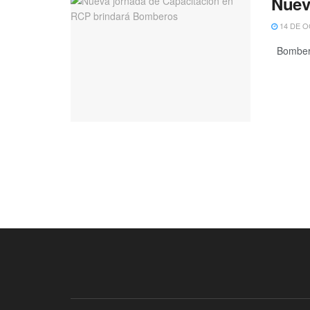
Nuev
14 DE O
Bomberos