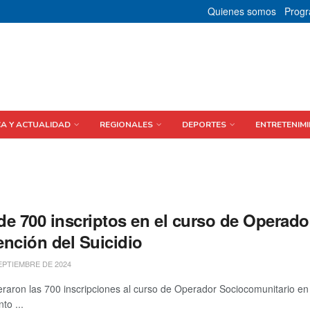
Quienes somos
Prog
CA Y ACTUALIDAD
REGIONALES
DEPORTES
ENTRETENIMI
de 700 inscriptos en el curso de Operad
ención del Suicidio
EPTIEMBRE DE 2024
aron las 700 inscripciones al curso de Operador Sociocomunitario en 
to ...