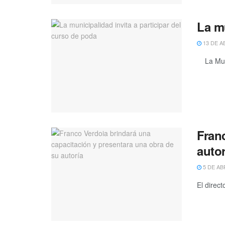
La mu
13 DE A
La Munic
Fran
autor
5 DE AB
El direct