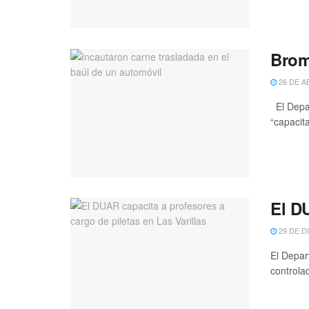
Brom
26 DE A
El Depar
“capacita
El DU
29 DE D
El Depar
controlad