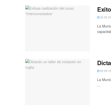
Exito
22 DE D
La Munic
capacitab
Dicta
29 DE O
La Munic
...