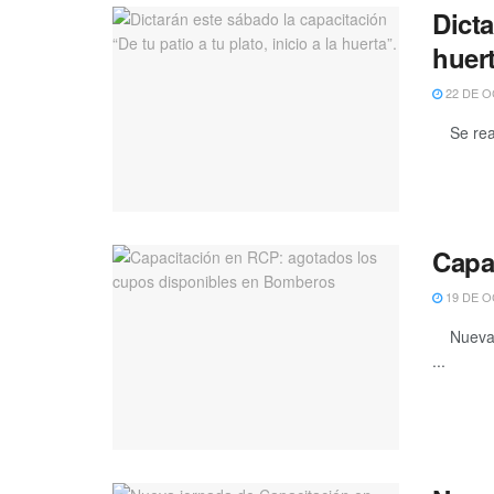
Dicta
huert
22 DE O
Se realiz
Capa
19 DE O
Nuevamen
...