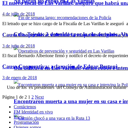
No paran los robos en Las Varillas
El nuevo fiscal de Las Varillas, aseguró que habrá u
4 de julio de 2018
El letrado que se hizo cargo de la Fiscalía de Las Varillas le aseguró
Crio. Tejeda: 3 detenidos por la ola de robos. Alt
Causa Cooperativa: culminó la etapa investigativa y se
3 de julio de 2018
El fiscal Bernardo Alberione firmó y notificó el decreto de requerimien
Causa Cooperativa: aclaración de Edgar Bertoni
Ola delictiva en Las Varillas: varios robos e inte
3 de enero de 2018
Uno de los ex presidentes del Consejo de Administración durante el p
Página 1 de 2
1
2
Next
Encontraron muerta a una mujer en su casa e inte
Contáctenos
FM Identidad en vivo
Inicio
Programación
Quienes somos