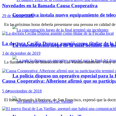
Novedades en la llamada Causa Cooperativa
Cooperativa instala nuevo equipamiento de telec
29 de julio de 2020
En las próximas horas debería presentarse una persona en calidad de t
La doctora Cecilia Dupraz asumió como titular de la F
La concentración luego de la final terminó sin in
3 de diciembre de 2019
La flamante Fiscal de Instrucción de Las Varillas manifestó “estoy regr
La policía dispuso un operativo especial para la f
Causa Cooperativa: Alberione afirmó que su participa
5 de noviembre de 2018
Policiales
El fiscal Bernardo Alberione, de San Francisco, expresó que la doctor