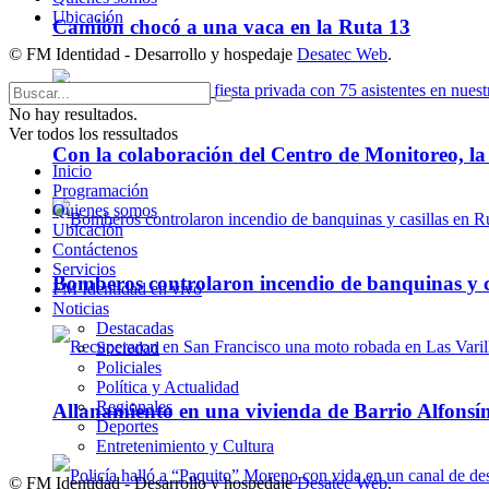
Ubicación
Camión chocó a una vaca en la Ruta 13
© FM Identidad - Desarrollo y hospedaje
Desatec Web
.
No hay resultados.
Ver todos los ressultados
Con la colaboración del Centro de Monitoreo, l
Inicio
Programación
Quienes somos
Ubicación
Contáctenos
Servicios
Bomberos controlaron incendio de banquinas y c
FM Identidad en vivo
Noticias
Destacadas
Sociedad
Policiales
Política y Actualidad
Regionales
Allanamiento en una vivienda de Barrio Alfonsín
Deportes
Entretenimiento y Cultura
© FM Identidad - Desarrollo y hospedaje
Desatec Web
.