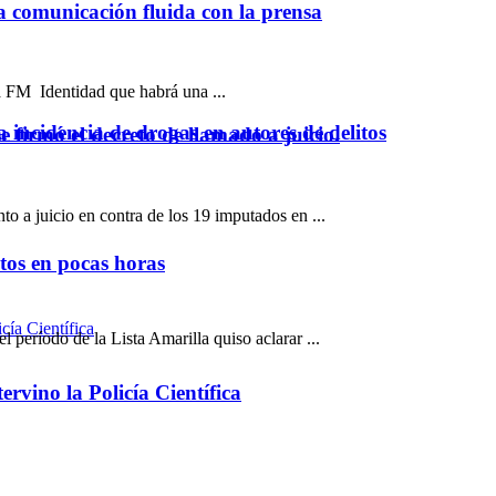
na comunicación fluida con la prensa
 a FM Identidad que habrá una ...
a incidencia de drogas en autores de delitos
 firmó el decreto de llamado a juicio.
to a juicio en contra de los 19 imputados en ...
ntos en pocas horas
eríodo de la Lista Amarilla quiso aclarar ...
rvino la Policía Científica