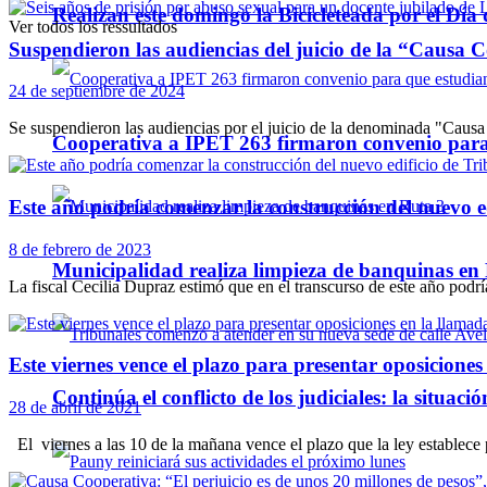
Realizan este domingo la Bicicleteada por el Día 
Ver todos los ressultados
Suspendieron las audiencias del juicio de la “Causa 
24 de septiembre de 2024
Se suspendieron las audiencias por el juicio de la denominada "Causa C
Cooperativa a IPET 263 firmaron convenio para q
Este año podría comenzar la construcción del nuevo ed
8 de febrero de 2023
Municipalidad realiza limpieza de banquinas en
La fiscal Cecilia Dupraz estimó que en el transcurso de este año podrí
Este viernes vence el plazo para presentar oposicion
Continúa el conflicto de los judiciales: la situaci
28 de abril de 2021
El viernes a las 10 de la mañana vence el plazo que la ley establece p