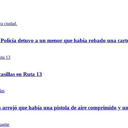
a Policía detuvo a un menor que había robado una cart
asillas en Ruta 13
 arrojó que había una pistola de aire comprimido y u