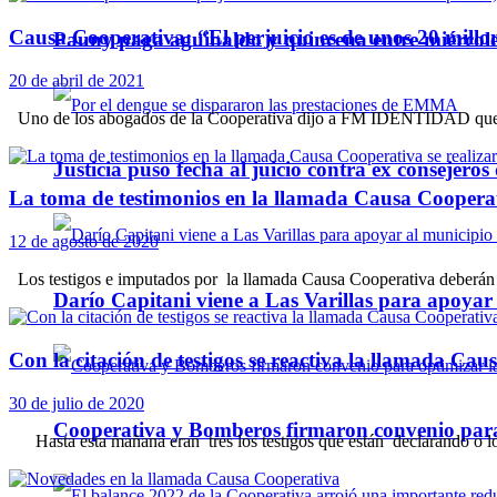
Causa Cooperativa: “El perjuicio es de unos 20 millo
Pauny paga aguinaldo y quincena entre miércole
20 de abril de 2021
Uno de los abogados de la Cooperativa dijo a FM IDENTIDAD que est
Justicia puso fecha al juicio contra ex consejeros
La toma de testimonios en la llamada Causa Cooperati
12 de agosto de 2020
Los testigos e imputados por la llamada Causa Cooperativa deberán de
Darío Capitani viene a Las Varillas para apoyar a
Con la citación de testigos se reactiva la llamada Ca
30 de julio de 2020
Cooperativa y Bomberos firmaron convenio para 
Hasta esta mañana eran tres los testigos que están declarando o lo 