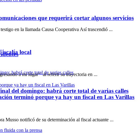
omunicaciones que requerirá cortar algunos servicios
estigo en la llamada Causa Cooperativa Así trascendió ...
iscalía local
cidentes
esando a mi lugar” al referir su trayectoria en ...
inal del domingo: habrá corte total de varias calles
ción terminó porque ya hay un fiscal en Las Varillas
a Musso notificó de su determinación al fiscal actuante ...