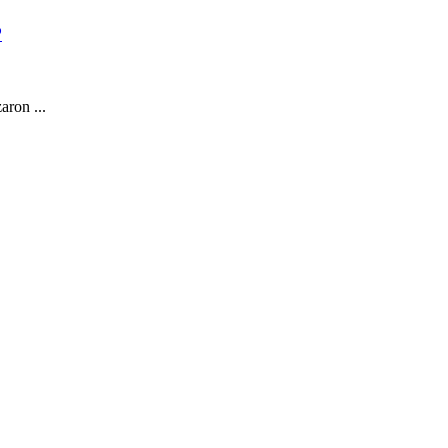
P
aron ...