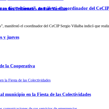
nas disposiciones”, manifestó el coordinador del CeCI
ón en los Tribunales de Las Varillas
, manifestó el coordinador del CeCIP Sergio Villalba indicó que realiz
s y jueves
 de la Cooperativa
l municipio en la Fiesta de las Colectividades