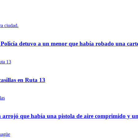
a Policía detuvo a un menor que había robado una cart
asillas en Ruta 13
 arrojó que había una pistola de aire comprimido y u