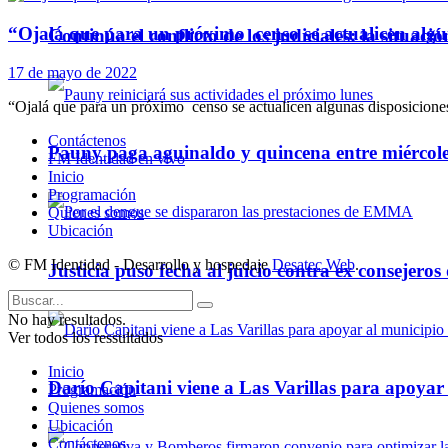
“Ojalá que para un próximo censo se actualicen algu
Continúa el conflicto de los judiciales: la situaci
17 de mayo de 2022
“Ojalá que para un próximo censo se actualicen algunas disposiciones”
Contáctenos
Pauny paga aguinaldo y quincena entre miércole
FM Identidad en vivo
Inicio
Programación
Quienes somos
Ubicación
© FM Identidad - Desarrollo y hospedaje
Desatec Web
.
Justicia puso fecha al juicio contra ex consejeros
No hay resultados.
Ver todos los ressultados
Inicio
Darío Capitani viene a Las Varillas para apoyar a
Programación
Quienes somos
Ubicación
Contáctenos