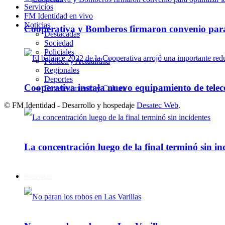
Servicios
FM Identidad en vivo
Noticias
Cooperativa y Bomberos firmaron convenio para 
Destacadas
Sociedad
Policiales
Política y Actualidad
Regionales
Deportes
Cooperativa instala nuevo equipamiento de telec
Entretenimiento y Cultura
© FM Identidad - Desarrollo y hospedaje
Desatec Web
.
La concentración luego de la final terminó sin in
Policiales