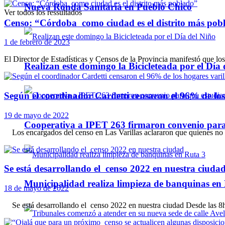
Nueva Ronda Sanitaria en Pueblo Chico
Ver todos los ressultados
Censo: “Córdoba como ciudad es el distrito más pob
1 de febrero de 2023
El Director de Estadísticas y Censos de la Provincia manifestó que los
Realizan este domingo la Bicicleteada por el Día 
Según el coordinador Cardetti censaron el 96% de los
19 de mayo de 2022
Cooperativa a IPET 263 firmaron convenio para q
Los encargados del censo en Las Varillas aclararon que quienes no fu
Se está desarrollando el censo 2022 en nuestra ciuda
Municipalidad realiza limpieza de banquinas en
18 de mayo de 2022
Se está desarrollando el censo 2022 en nuestra ciudad Desde las 8hs 