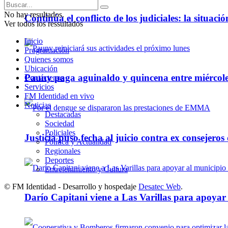
No hay resultados.
Continúa el conflicto de los judiciales: la situaci
Ver todos los ressultados
Inicio
Programación
Quienes somos
Ubicación
Pauny paga aguinaldo y quincena entre miércole
Contáctenos
Servicios
FM Identidad en vivo
Noticias
Destacadas
Sociedad
Policiales
Justicia puso fecha al juicio contra ex consejeros
Política y Actualidad
Regionales
Deportes
Entretenimiento y Cultura
© FM Identidad - Desarrollo y hospedaje
Desatec Web
.
Darío Capitani viene a Las Varillas para apoyar a