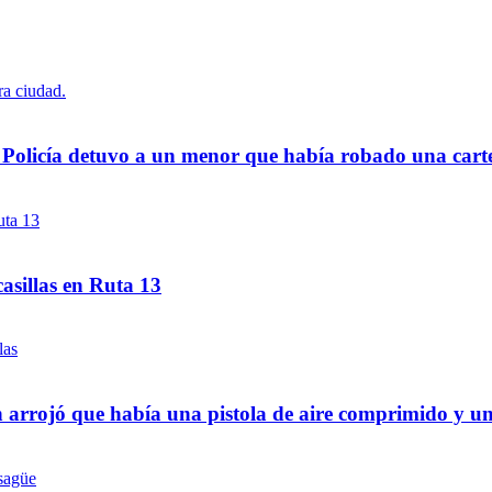
a Policía detuvo a un menor que había robado una cart
asillas en Ruta 13
 arrojó que había una pistola de aire comprimido y u