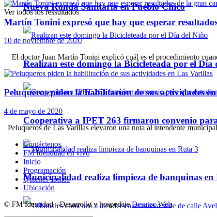
Nueva Ronda Sanitaria en Pueblo Chico
Ver todos los ressultados
Martín Tonini expresó que hay que esperar resultados 
10 de noviembre de 2020
El doctor Juan Martín Tonini explicó cuál es el procedimiento cuand
Realizan este domingo la Bicicleteada por el Día 
Peluqueros piden la habilitación de sus actividades en
4 de mayo de 2020
Cooperativa a IPET 263 firmaron convenio para q
Peluqueros de Las Varillas elevaron una nota al intendente municipal p
Contáctenos
FM Identidad en vivo
Inicio
Programación
Municipalidad realiza limpieza de banquinas en
Quienes somos
Ubicación
© FM Identidad - Desarrollo y hospedaje
Desatec Web
.