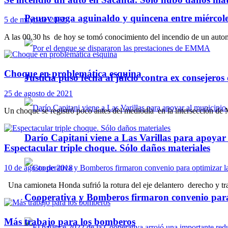
Pauny paga aguinaldo y quincena entre miércole
5 de mayo de 2022
A las 00.30 hs de hoy se tomó conocimiento del incendio de un automóv
Choque en problemática esquina
Justicia puso fecha al juicio contra ex consejeros
25 de agosto de 2021
Un choque se registró poco antes del mediodía en la intersección de
Darío Capitani viene a Las Varillas para apoyar a
Espectacular triple choque. Sólo daños materiales
10 de agosto de 2018
Una camioneta Honda sufrió la rotura del eje delantero derecho y tr
Cooperativa y Bomberos firmaron convenio para 
Más trabajo para los bomberos