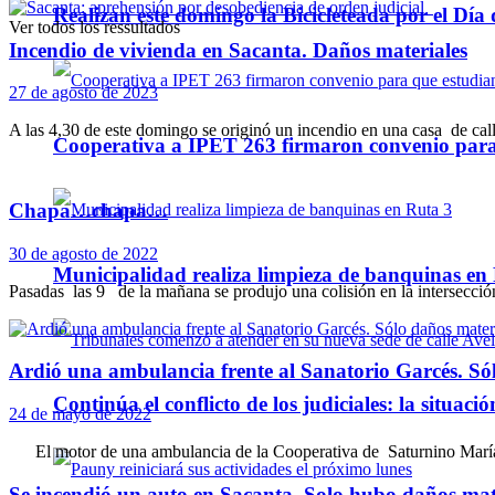
Realizan este domingo la Bicicleteada por el Día 
Ver todos los ressultados
Incendio de vivienda en Sacanta. Daños materiales
27 de agosto de 2023
A las 4,30 de este domingo se originó un incendio en una casa de calle
Cooperativa a IPET 263 firmaron convenio para q
Chapa…chapa…
30 de agosto de 2022
Municipalidad realiza limpieza de banquinas en
Pasadas las 9 de la mañana se produjo una colisión en la intersección 
Ardió una ambulancia frente al Sanatorio Garcés. Só
Continúa el conflicto de los judiciales: la situaci
24 de mayo de 2022
El motor de una ambulancia de la Cooperativa de Saturnino María L
Se incendió un auto en Sacanta. Solo hubo daños mat