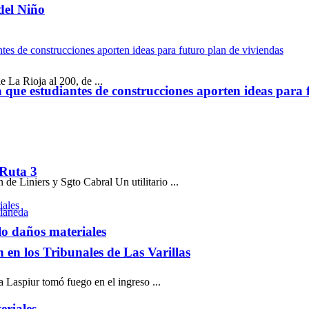
del Niño
 La Rioja al 200, de ...
ue estudiantes de construcciones aporten ideas para 
 Ruta 3
de Liniers y Sgto Cabral Un utilitario ...
lo daños materiales
ón en los Tribunales de Las Varillas
aspiur tomó fuego en el ingreso ...
eriales