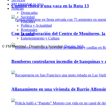
FM Identidad en vivo
Camión chocó a una vaca en la Ruta 13
Noticias
Destacadas
Sociedad
Policiales
Política y Actualidad
Regionales
Con la colaboración del Centro de Monitoreo, l
Deportes
Entretenimiento y Cultura
© FM Identidad - Desarrollo y hospedaje
Desatec Web
.
Bomberos controlaron incendio de banquinas y c
Allanamiento en una vivienda de Barrio Alfonsín