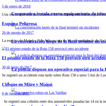
5 de enero de 2018
Cooperativa instala nuevo equipamiento de telec
Una nueva intervención tuvieron los bomberos esta mañana poco ante
Esquina Peligrosa
26 de agosto de 2017
La esquina de Maipú y 9 de Julio es una de las más peligrosas de la ciu
La concentración luego de la final terminó sin in
El pésimo estado de la Ruta 158 provocó otro acciden
30 de junio de 2017
La policía dispuso un operativo especial para la f
Se registró un accidente esta tarde sobre Ruta 158 a unos 5 km de Las
Policiales
Choque en Mitre y Maipú
6 de junio de 2017
Se registró una colisión entre dos automóviles pasadas las 14 en la 