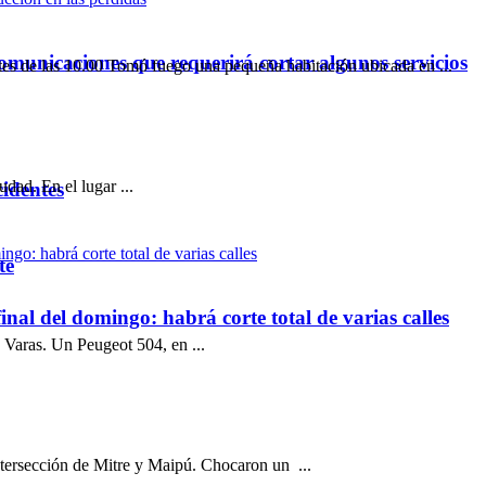
omunicaciones que requerirá cortar algunos servicios
s de las 10.00 Tomó fuego una pequeña habitación ubicada en ...
dad. En el lugar ...
cidentes
te
inal del domingo: habrá corte total de varias calles
 Varas. Un Peugeot 504, en ...
intersección de Mitre y Maipú. Chocaron un ...