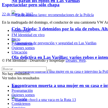
No paran los robos en Las Varillas
Espectacular pero sólo chapa
22 de mayo de 2017
En la madrugada del domingo, el conductor de una camioneta VW Amar
Crio. Tejeda: 3 detenidos por la ola de robos. Alt
Contáctenos
FM Identidad en vivo
Inicio
Programación
Quienes somos
Ubicación
Ola delictiva en Las Varillas: varios robos e inte
© FM Identidad - Desarrollo y hospedaje
Desatec Web
.
No hay resultados.
Ver todos los ressultados
Encontraron muerta a una mujer en su casa e inte
Inicio
Programación
Quienes somos
Ubicación
Contáctenos
Servicios