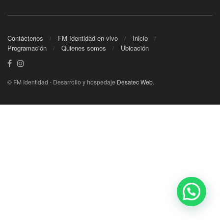
Contáctenos
FM Identidad en vivo
Inicio
Programación
Quienes somos
Ubicación
© FM Identidad - Desarrollo y hospedaje
Desatec Web
.