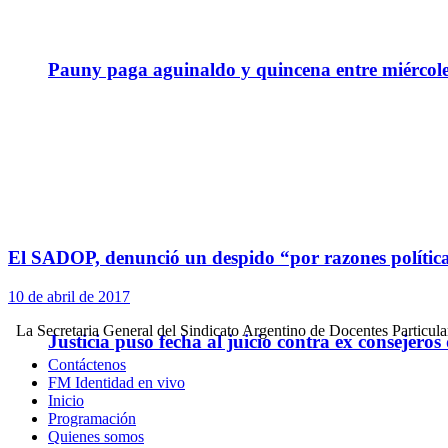
Pauny paga aguinaldo y quincena entre miércole
El SADOP, denunció un despido “por razones políticas
10 de abril de 2017
La Secretaria General del Sindicato Argentino de Docentes Particula
Justicia puso fecha al juicio contra ex consejeros
Contáctenos
FM Identidad en vivo
Inicio
Programación
Quienes somos