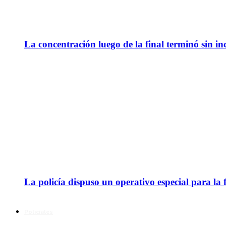
La concentración luego de la final terminó sin in
La policía dispuso un operativo especial para la f
Policiales