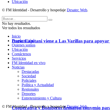
Ubicación
© FM Identidad - Desarrollo y hospedaje
Desatec Web
.
No hay resultados.
Ver todos los ressultados
Inicio
Darío Capitani viene a Las Varillas para apoyar a
Programación
Quienes somos
Ubicación
Contáctenos
Servicios
FM Identidad en vivo
Noticias
Destacadas
Sociedad
Policiales
Política y Actualidad
Regionales
Deportes
Entretenimiento y Cultura
© FM Identidad - Desarrollo y hospedaje
Desatec Web
.
Cooperativa y Bomberos firmaron convenio para 