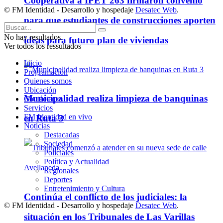
Cooperativa a IPET 263 firmaron convenio
© FM Identidad - Desarrollo y hospedaje
Desatec Web
.
para que estudiantes de construcciones aporten
No hay resultados.
ideas para futuro plan de viviendas
Ver todos los ressultados
Inicio
Programación
Quienes somos
Ubicación
Municipalidad realiza limpieza de banquinas
Contáctenos
Servicios
FM Identidad en vivo
en Ruta 3
Noticias
Destacadas
Sociedad
Policiales
Política y Actualidad
Regionales
Deportes
Entretenimiento y Cultura
Continúa el conflicto de los judiciales: la
© FM Identidad - Desarrollo y hospedaje
Desatec Web
.
situación en los Tribunales de Las Varillas