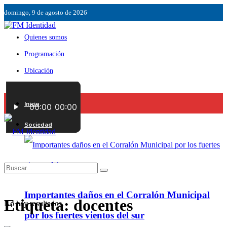
domingo, 9 de agosto de 2026
Quienes somos
Programación
Ubicación
Servicios
Inicio
Contáctenos
Sociedad
Importantes daños en el Corralón Municipal
Etiqueta:
docentes
No hay resultados.
por los fuertes vientos del sur