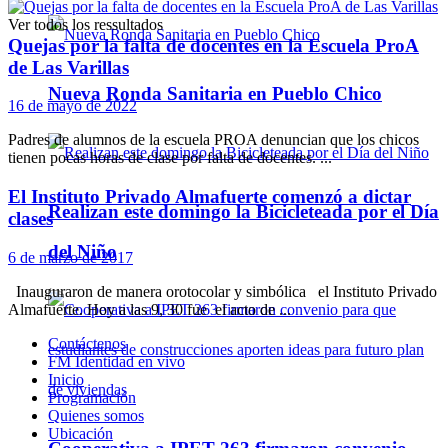
Ver todos los ressultados
Quejas por la falta de docentes en la Escuela ProA
de Las Varillas
Nueva Ronda Sanitaria en Pueblo Chico
16 de mayo de 2022
Padres de alumnos de la escuela PROA denuncian que los chicos
tienen pocas horas de clase por falta de docentes. ...
El Instituto Privado Almafuerte comenzó a dictar
Realizan este domingo la Bicicleteada por el Día
clases
del Niño
6 de marzo de 2017
Inauguraron de manera orotocolar y simbólica el Instituto Privado
Almafuerte. Hoy a las 9, 30 fue el acto de ...
Contáctenos
FM Identidad en vivo
Inicio
Programación
Quienes somos
Ubicación