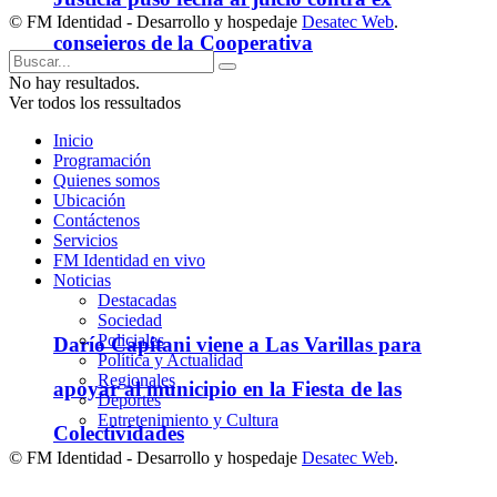
© FM Identidad - Desarrollo y hospedaje
Desatec Web
.
consejeros de la Cooperativa
No hay resultados.
Ver todos los ressultados
Inicio
Programación
Quienes somos
Ubicación
Contáctenos
Servicios
FM Identidad en vivo
Noticias
Destacadas
Sociedad
Policiales
Darío Capitani viene a Las Varillas para
Política y Actualidad
Regionales
apoyar al municipio en la Fiesta de las
Deportes
Entretenimiento y Cultura
Colectividades
© FM Identidad - Desarrollo y hospedaje
Desatec Web
.