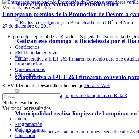
Nueva Ronda Sanitaria en Pueblo Chico
Ver todos los ressultados
Entregaron premios de la Promoción de Devoto a gana
27 de diciembre de 2017
El promotor regional de la Rifa de la Sociedad Cosmopolita de Devo
Realizan este domingo la Bicicleteada por el Día 
Contáctenos
FM Identidad en vivo
Inicio
Programación
Quienes somos
Ubicación
Cooperativa a IPET 263 firmaron convenio para q
© FM Identidad - Desarrollo y hospedaje
Desatec Web
.
No hay resultados.
Ver todos los ressultados
Municipalidad realiza limpieza de banquinas en
Inicio
Programación
Quienes somos
Ubicación