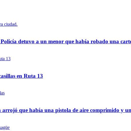
a Policía detuvo a un menor que había robado una cart
asillas en Ruta 13
 arrojó que había una pistola de aire comprimido y u