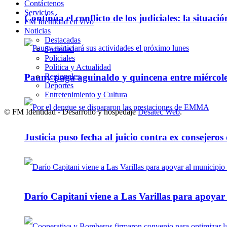
Contáctenos
Servicios
Continúa el conflicto de los judiciales: la situaci
FM Identidad en vivo
Noticias
Destacadas
Sociedad
Policiales
Política y Actualidad
Regionales
Pauny paga aguinaldo y quincena entre miércole
Deportes
Entretenimiento y Cultura
© FM Identidad - Desarrollo y hospedaje
Desatec Web
.
Justicia puso fecha al juicio contra ex consejeros
Darío Capitani viene a Las Varillas para apoyar a