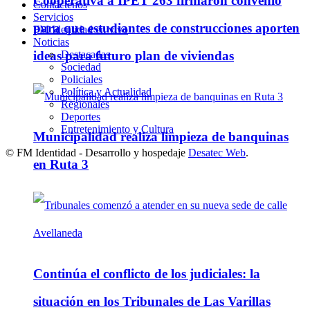
Cooperativa a IPET 263 firmaron convenio
Contáctenos
Servicios
para que estudiantes de construcciones aporten
FM Identidad en vivo
Noticias
Destacadas
ideas para futuro plan de viviendas
Sociedad
Policiales
Política y Actualidad
Regionales
Deportes
Entretenimiento y Cultura
Municipalidad realiza limpieza de banquinas
© FM Identidad - Desarrollo y hospedaje
Desatec Web
.
en Ruta 3
Continúa el conflicto de los judiciales: la
situación en los Tribunales de Las Varillas