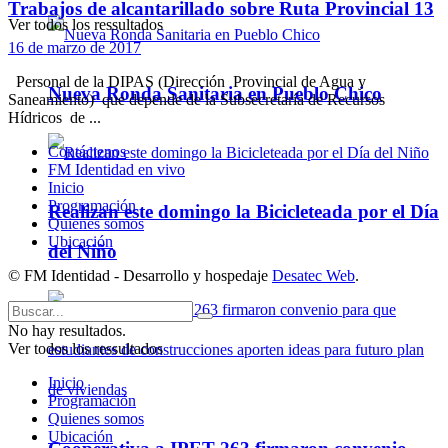
Trabajos de alcantarillado sobre Ruta Provincial 13
Ver todos los ressultados
16 de marzo de 2017
Personal de la DIPAS (Dirección Provincial de Agua y
Nueva Ronda Sanitaria en Pueblo Chico
Saneamiento) que depende de la Subsecretaría de Recursos
Hídricos de ...
Contáctenos
FM Identidad en vivo
Inicio
Programación
Realizan este domingo la Bicicleteada por el Día
Quienes somos
Ubicación
del Niño
© FM Identidad - Desarrollo y hospedaje
Desatec Web
.
No hay resultados.
Ver todos los ressultados
Inicio
Programación
Quienes somos
Ubicación