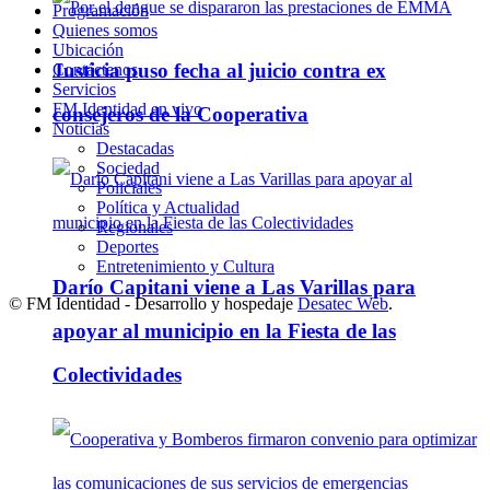
Programación
Quienes somos
Ubicación
Justicia puso fecha al juicio contra ex
Contáctenos
Servicios
FM Identidad en vivo
consejeros de la Cooperativa
Noticias
Destacadas
Sociedad
Policiales
Política y Actualidad
Regionales
Deportes
Entretenimiento y Cultura
Darío Capitani viene a Las Varillas para
© FM Identidad - Desarrollo y hospedaje
Desatec Web
.
apoyar al municipio en la Fiesta de las
Colectividades