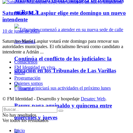
Municipalidad realiza limpieza de banquinas
en Ruta 3
Saturnino M. Laspiur elige este domingo un nuevo
intendente
10 de junio de 2023
Saturnino María Laspiur votará este domingo para renovar sus
autoridades municipales. El oficialismo llevará como candidato a
intendente a Adrián ...
Continúa el conflicto de los judiciales: la
Contáctenos
FM Identidad en vivo
situación en los Tribunales de Las Varillas
Inicio
Programación
Quienes somos
Ubicación
© FM Identidad - Desarrollo y hospedaje
Desatec Web
.
Pauny paga aguinaldo y quincena entre
No hay resultados.
miércoles y jueves
Ver todos los ressultados
Inicio