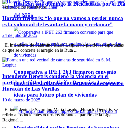
Realizan este domingo la Bicicleteada por el Día
Ver todos los ressultados
del Niño
Horacio Depetris: “lo que no vamos a perder nunca
es la voluntad de levantar la mano y reclamar”
24 de julio de 2025
El Intendente de Saturnino María Laspiur no pierde las esperanzas
de que se concrete el arreglo en la Ruta ...
Cooperativa a IPET 263 firmaron convenio
Intendente Depetris condenó la violencia en el
partido de fútbol entre Unión Deportiva Laspiur y
para que estudiantes de construcciones aporten
Huracán de Las Varillas
ideas para futuro plan de viviendas
10 de marzo de 2025
El intendente de Saturnino María Laspiur, Horacio Depetris, se
refirió a los incidentes ocurridos durante el partido de la Liga
Regional ...