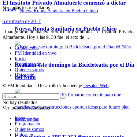
El Instituto Privado Almafuerte comenzó a dictar
Ver todos los ressultados
clases
6 de marzo de 2017
Nueva Ronda Sanitaria en Pueblo Chico
Inauguraron de manera orotocolar y simbólica el Instituto Privado
Almafuerte. Hoy a las 9, 30 fue el acto de ...
Contáctenos
FM Identidad en vivo
Inicio
Realizan este domingo la Bicicleteada por el Día
Programación
Quienes somos
Ubicación
del Niño
© FM Identidad - Desarrollo y hospedaje
Desatec Web
.
No hay resultados.
Ver todos los ressultados
Inicio
Programación
Quienes somos
Ubicación