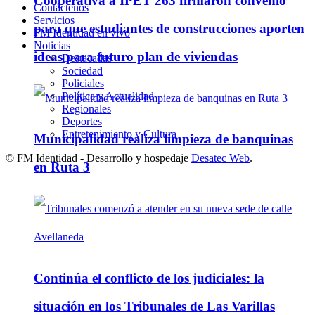
Cooperativa a IPET 263 firmaron convenio
Contáctenos
Servicios
para que estudiantes de construcciones aporten
FM Identidad en vivo
Noticias
ideas para futuro plan de viviendas
Destacadas
Sociedad
Policiales
Política y Actualidad
Regionales
Deportes
Entretenimiento y Cultura
Municipalidad realiza limpieza de banquinas
© FM Identidad - Desarrollo y hospedaje
Desatec Web
.
en Ruta 3
Continúa el conflicto de los judiciales: la
situación en los Tribunales de Las Varillas