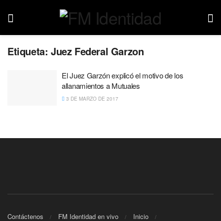
Etiqueta:
Juez Federal Garzon
El Juez Garzón explicó el motivo de los
allanamientos a Mutuales
3 DE MARZO DE 2017
Contáctenos
FM Identidad en vivo
Inicio