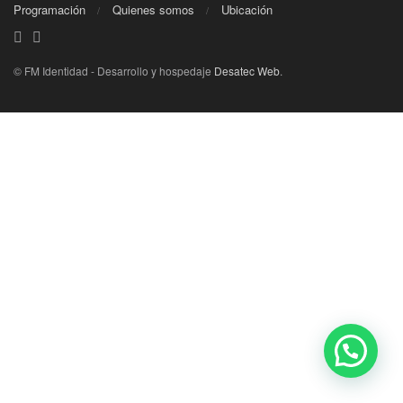
Programación
Quienes somos
Ubicación
© FM Identidad - Desarrollo y hospedaje
Desatec Web
.