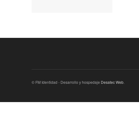
© FM Identidad - Desarrollo y hospedaje
Desatec Web
.